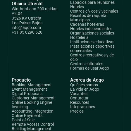
Espacios para reuniones
Oficina Utrecht
Hoteles
Winthontlaan 200 unidad
Centros cívicos y vecinales
A2.04
Recintos de raqueta
3526 KV Utrecht
Municipios
Los Países Bajos
Cadenas hoteleras
info@aqqo.com
Hoteles independientes
+31 85 0290 520
Organizaciones sociales
Hostelería
Instituciones educativas
Instalaciones deportivas
comerciales
Centros recreativos y de
ocio
Centros culturales
Formas de usar Aqqo
Producto
Acerca de Aqqo
Booking Management
Quiénes somos
Event Management
La vida en Aqqo
Digital Proposals
Vacantes
Customer Management
Contactar
Online Booking Engine
Resources
Invoicing
Integraciones
Accounting Integration
Precios
Online Payments
Point of Sale
Remote Access Control
Building Management