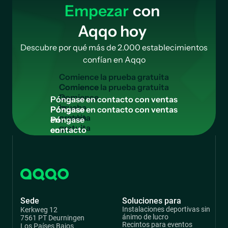
Empezar
con
Aqqo hoy
Descubre por qué más de 2.000 establecimientos
confían en Aqqo
C
o
m
i
e
n
c
e
l
a
p
r
u
e
b
a
g
r
a
t
u
i
t
a
Comience
la
P
ó
n
g
a
s
e
e
n
c
o
n
t
a
c
t
o
c
o
n
v
e
n
t
a
s
prueba
Póngase
gratuita
en
contacto
con
ventas
Sede
Soluciones para
Instalaciones deportivas sin
Kerkweg 12
ánimo de lucro
7561 PT Deurningen
Recintos para eventos
Los Países Bajos