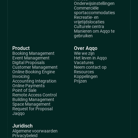
Onderwijsinstellingen
Commerciële
sportaccommodaties
Recreatie- en
vrijetijdslocaties
Culturele centra
Manieren om Aqqo te
gebruiken
Product
Over Aqqo
Booking Management
Wie we zijn
Event Management
Het leven in Aqqo
Digital Proposals
Vacatures
Customer Management
Neem contact op
Online Booking Engine
Resources
Invoicing
Koppelingen
Accounting Integration
Prijzen
Online Payments
Point of Sale
Remote Access Control
Building Management
Space Management
Request for Proposal
Jaqqo
Juridisch
Algemene voorwaarden
Privacybeleid