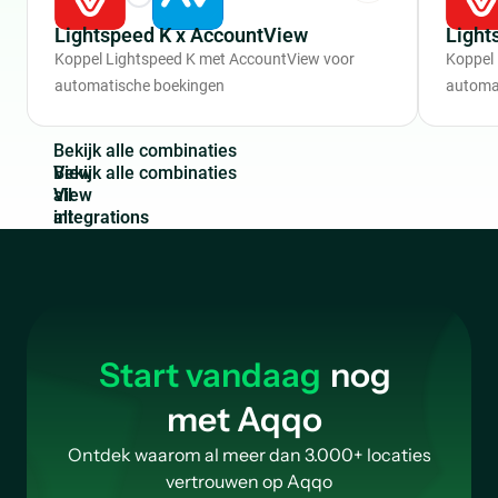
Lightspeed K x AccountView
Light
Koppel Lightspeed K met AccountView voor
Koppel 
automatische boekingen
automa
B
e
k
i
j
k
a
l
l
e
c
o
m
b
i
n
a
t
i
e
s
View
all
integrations
Start vandaag
nog
met Aqqo
Ontdek waarom al meer dan 3.000+ locaties
vertrouwen op Aqqo