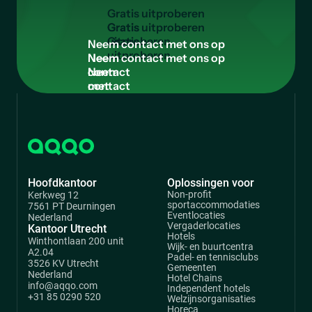
G
r
a
t
i
s
u
i
t
p
r
o
b
e
r
e
n
Gratis
uitproberen
N
e
e
m
c
o
n
t
a
c
t
m
e
t
o
n
s
o
p
Neem
contact
met
ons
op
Hoofdkantoor
Oplossingen voor
Non-profit
Kerkweg 12
sportaccommodaties
7561 PT Deurningen
Eventlocaties
Nederland
Vergaderlocaties
Kantoor Utrecht
Hotels
Winthontlaan 200 unit
Wijk- en buurtcentra
A2.04
Padel- en tennisclubs
3526 KV Utrecht
Gemeenten
Nederland
Hotel Chains
info@aqqo.com
Independent hotels
+31 85 0290 520
Welzijnsorganisaties
Horeca