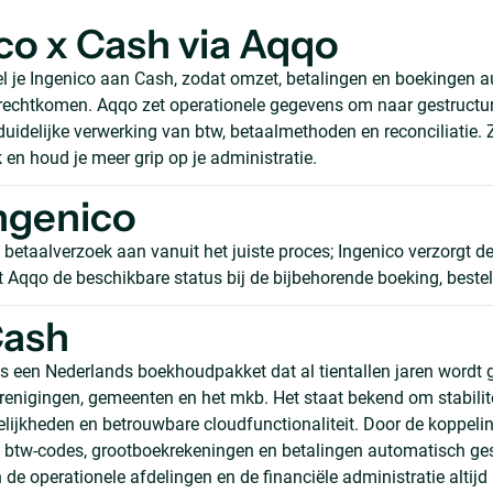
co x Cash via Aqqo
 je Ingenico aan Cash, zodat omzet, betalingen en boekingen 
terechtkomen. Aqqo zet operationele gegevens om naar gestructur
uidelijke verwerking van btw, betaalmethoden en reconciliatie. 
en houd je meer grip op je administratie.
ngenico
betaalverzoek aan vanuit het juiste proces; Ingenico verzorgt de
 Aqqo de beschikbare status bij de bijbehorende boeking, bestell
Cash
s een Nederlands boekhoudpakket dat al tientallen jaren wordt 
renigingen, gemeenten en het mkb. Het staat bekend om stabilite
ijkheden en betrouwbare cloudfunctionaliteit. Door de koppel
n, btw-codes, grootboekrekeningen en betalingen automatisch ge
de operationele afdelingen en de financiële administratie altijd