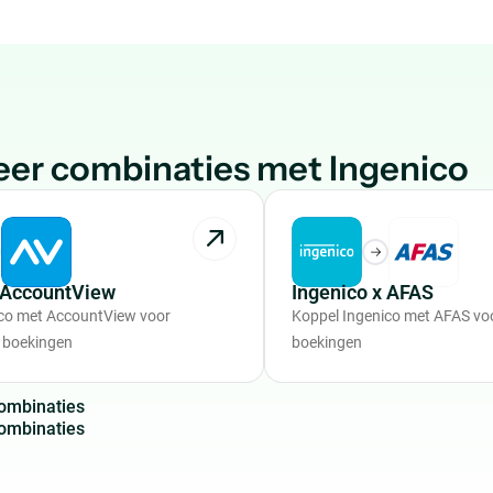
er combinaties met Ingenico
x AccountView
Ingenico x AFAS
ico met AccountView voor
Koppel Ingenico met AFAS vo
 boekingen
boekingen
o
m
b
i
n
a
t
i
e
s