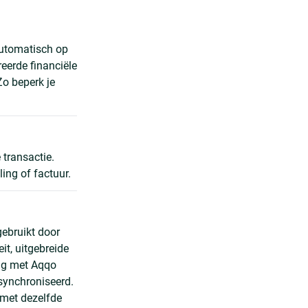
automatisch op
eerde financiële
Zo beperk je
 transactie.
ing of factuur.
gebruikt door
it, uitgebreide
ing met Aqqo
synchroniseerd.
 met dezelfde