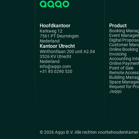
Hoofdkantoor
Product
Booking Mana
Kerkweg 12
Event Manage
7561 PT Deurningen
Digital Proposa
Nederland
Customer Man
Kantoor Utrecht
Online Booking
Winthontlaan 200 unit A2.04
Invoicing
3526 KV Utrecht
Accounting Int
Nederland
Online Paymen
info@aqqo.com
Point of Sale
+31 85 0290 520
Remote Access 
Building Mana
Space Manage
Request for Pr
Jaqqo
© 2026 Aqqo B.V. Alle rechten voorbehouden
Kamer 