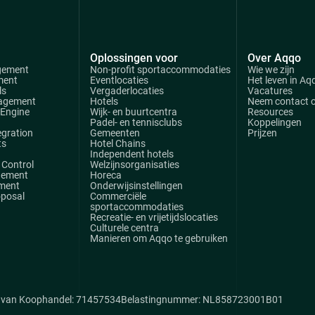
Oplossingen voor
Over Aqqo
gement
Non-profit sportaccommodaties
Wie we zijn
ment
Eventlocaties
Het leven in Aq
ls
Vergaderlocaties
Vacatures
agement
Hotels
Neem contact 
 Engine
Wijk- en buurtcentra
Resources
Padel- en tennisclubs
Koppelingen
egration
Gemeenten
Prijzen
ts
Hotel Chains
Independent hotels
Control
Welzijnsorganisaties
gement
Horeca
ment
Onderwijsinstellingen
oposal
Commerciële
sportaccommodaties
Recreatie- en vrijetijdslocaties
Culturele centra
Manieren om Aqqo te gebruiken
van Koophandel: 71457534
Belastingnummer: NL858723001B01