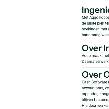
Ingeni
Met Aqqo koppel
de juiste plek 
boekingen met d
handmatig werk 
Over I
Aqqo maakt het 
Daarna verwerkt
Over 
Cash Software i
accountants, ve
rapportagemogel
blijven facture
Hierdoor werken 