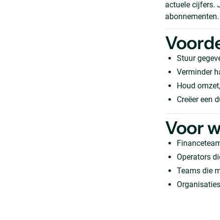
actuele cijfers.
abonnementen.
Voord
Stuur gegev
Verminder h
Houd omzet, 
Creëer een d
Voor w
Financeteams
Operators d
Teams die ma
Organisatie