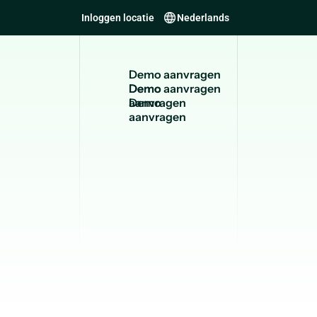
Inloggen locatie
Nederlands
D
e
m
o
a
a
n
v
r
a
g
e
n
Demo
aanvragen