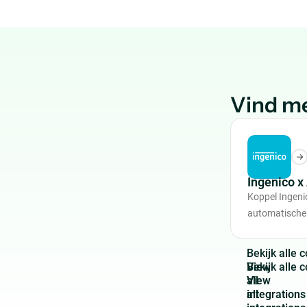
Vind me
Ingenico 
Koppel Ingen
automatische
B
e
k
i
j
k
a
l
l
e
c
View
all
integrations