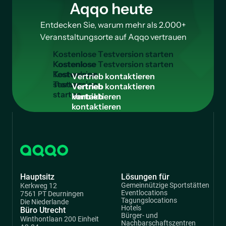
Aqqo heute
Entdecken Sie, warum mehr als 2.000+
Veranstaltungsorte auf Aqqo vertrauen
K
o
s
t
e
n
l
o
s
e
T
e
s
t
v
e
r
s
i
o
n
s
t
a
r
t
e
n
Kostenlose
Testversion
V
e
r
t
r
i
e
b
k
o
n
t
a
k
t
i
e
r
e
n
starten
Vertrieb
kontaktieren
Hauptsitz
Lösungen für
Gemeinnützige Sportstätten
Kerkweg 12
Eventlocations
7561 PT Deurningen
Tagungslocations
Die Niederlande
Hotels
Büro Utrecht
Bürger- und
Winthontlaan 200 Einheit
Nachbarschaftszentren