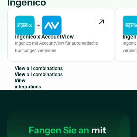
Ingenico
Ingenico x AccountView
Ingen
Ingenico mit AccountView für automatische
Ingeni
Buchungen verbinden
verbin
V
i
e
w
a
l
l
c
o
m
b
i
n
a
t
i
o
n
s
View
all
integrations
Fangen Sie an
mit