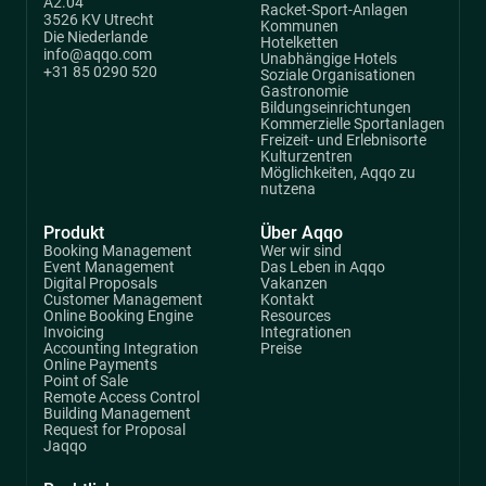
A2.04
Racket-Sport-Anlagen
3526 KV Utrecht
Kommunen
Die Niederlande
Hotelketten
info@aqqo.com
Unabhängige Hotels
+31 85 0290 520
Soziale Organisationen
Gastronomie
Bildungseinrichtungen
Kommerzielle Sportanlagen
Freizeit- und Erlebnisorte
Kulturzentren
Möglichkeiten, Aqqo zu
nutzena
Produkt
Über Aqqo
Booking Management
Wer wir sind
Event Management
Das Leben in Aqqo
Digital Proposals
Vakanzen
Customer Management
Kontakt
Online Booking Engine
Resources
Invoicing
Integrationen
Accounting Integration
Preise
Online Payments
Point of Sale
Remote Access Control
Building Management
Request for Proposal
Jaqqo