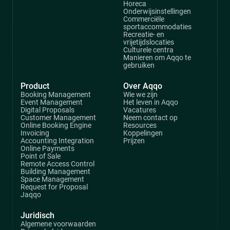
Horeca
Onderwijsinstellingen
Commerciële
sportaccommodaties
Recreatie- en
vrijetijdslocaties
Culturele centra
Manieren om Aqqo te
gebruiken
Product
Over Aqqo
Booking Management
Wie we zijn
Event Management
Het leven in Aqqo
Digital Proposals
Vacatures
Customer Management
Neem contact op
Online Booking Engine
Resources
Invoicing
Koppelingen
Accounting Integration
Prijzen
Online Payments
Point of Sale
Remote Access Control
Building Management
Space Management
Request for Proposal
Jaqqo
Juridisch
Algemene voorwaarden