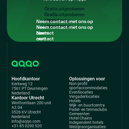
G
r
a
t
i
s
u
i
t
p
r
o
b
e
r
e
n
Gratis
uitproberen
N
e
e
m
c
o
n
t
a
c
t
m
e
t
o
n
s
o
p
Neem
contact
met
ons
op
Hoofdkantoor
Oplossingen voor
Non-profit
Kerkweg 12
sportaccommodaties
7561 PT Deurningen
Eventlocaties
Nederland
Vergaderlocaties
Kantoor Utrecht
Hotels
Winthontlaan 200 unit
Wijk- en buurtcentra
A2.04
Padel- en tennisclubs
3526 KV Utrecht
Gemeenten
Nederland
Hotel Chains
info@aqqo.com
Independent hotels
+31 85 0290 520
Welzijnsorganisaties