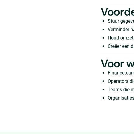
Voord
Stuur gegeve
Verminder h
Houd omzet, 
Creëer een d
Voor w
Financeteams
Operators d
Teams die ma
Organisaties