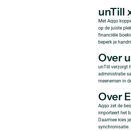
unTill
Met Aqqo koppel
op de juiste pl
financiële boek
beperk je handm
Over u
unTill verzorgt
administratie s
meenemen in de 
Over E
Aqqo zet de bes
importeert het 
Daarmee kies je
synchronisatie.