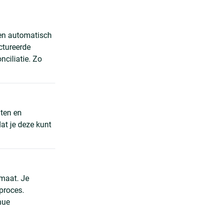
gen automatisch
ctureerde
ciliatie. Zo
nten en
at je deze kunt
maat. Je
proces.
nue