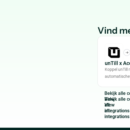
Vind me
unTill x A
Koppel unTill
automatische
B
e
k
i
j
k
a
l
l
e
c
View
all
integrations