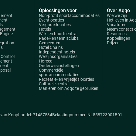
Oplossingen voor
Over Aqqo
gement
Non-profit sportaccommodaties
Wie we zijn
ment
Eventlocaties
Het leven in Aq
ls
Vergaderlocaties
Vacatures
agement
Hotels
Neem contact 
 Engine
Wijk- en buurtcentra
Resources
Padel- en tennisclubs
Koppelingen
egration
Gemeenten
Prijzen
ts
Hotel Chains
Independent hotels
Control
Welzijnsorganisaties
gement
Horeca
ment
Onderwijsinstellingen
oposal
Commerciële
sportaccommodaties
Recreatie- en vrijetijdslocaties
Culturele centra
Manieren om Aqqo te gebruiken
van Koophandel: 71457534
Belastingnummer: NL858723001B01