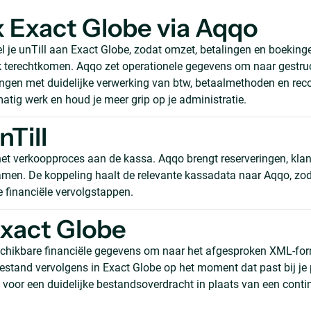
 x Exact Globe via Aqqo
 je unTill aan Exact Globe, zodat omzet, betalingen en boekin
ek terechtkomen. Aqqo zet operationele gegevens om naar gestru
ingen met duidelijke verwerking van btw, betaalmethoden en recon
atig werk en houd je meer grip op je administratie.
nTill
 het verkoopproces aan de kassa. Aqqo brengt reserveringen, kla
amen. De koppeling haalt de relevante kassadata naar Aqqo, zod
financiële vervolgstappen.
xact Globe
chikbare financiële gegevens om naar het afgesproken XML-for
bestand vervolgens in Exact Globe op het moment dat past bij je 
 voor een duidelijke bestandsoverdracht in plaats van een conti