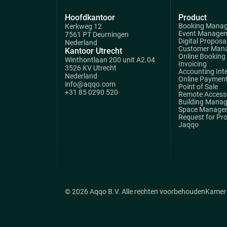
Hoofdkantoor
Product
Booking Mana
Kerkweg 12
Event Manage
7561 PT Deurningen
Digital Proposa
Nederland
Customer Man
Kantoor Utrecht
Online Booking
Winthontlaan 200 unit A2.04
Invoicing
3526 KV Utrecht
Accounting Int
Nederland
Online Paymen
info@aqqo.com
Point of Sale
+31 85 0290 520
Remote Access 
Building Mana
Space Manage
Request for Pr
Jaqqo
© 2026 Aqqo B.V. Alle rechten voorbehouden
Kamer 