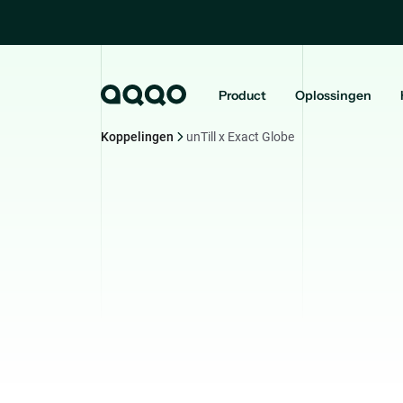
Product
Oplossingen
Koppelingen
unTill x Exact Globe