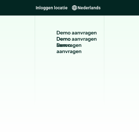
Inloggen locatie
Nederlands
D
e
m
o
a
a
n
v
r
a
g
e
n
Demo
aanvragen