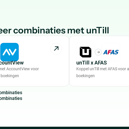
er combinaties met unTill
ccountView
unTill x AFAS
 met AccountView voor
Koppel unTill met AFAS voor
 boekingen
boekingen
o
m
b
i
n
a
t
i
e
s