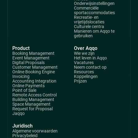
Onderwijsinstellingen
Commerciële
sportaccommodaties
Recreatie- en
vrijetijdslocaties
Culturele centra
Manieren om Aqqo te
gebruiken
Product
Over Aqqo
Booking Management
Wie we zijn
Event Management
Het leven in Aqqo
Digital Proposals
Vacatures
Customer Management
Neem contact op
Online Booking Engine
Resources
Invoicing
Koppelingen
Accounting Integration
Prijzen
Online Payments
Point of Sale
Remote Access Control
Building Management
Space Management
Request for Proposal
Jaqqo
Juridisch
Algemene voorwaarden
Privacybeleid