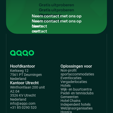
G
r
a
t
i
s
u
i
t
p
r
o
b
e
r
e
n
Gratis
uitproberen
N
e
e
m
c
o
n
t
a
c
t
m
e
t
o
n
s
o
p
Neem
contact
met
ons
op
Hoofdkantoor
Oplossingen voor
Non-profit
Kerkweg 12
sportaccommodaties
7561 PT Deurningen
Eventlocaties
Nederland
Vergaderlocaties
Kantoor Utrecht
Hotels
Winthontlaan 200 unit
Wijk- en buurtcentra
A2.04
Padel- en tennisclubs
3526 KV Utrecht
Gemeenten
Nederland
Hotel Chains
info@aqqo.com
Independent hotels
+31 85 0290 520
Welzijnsorganisaties
Horeca