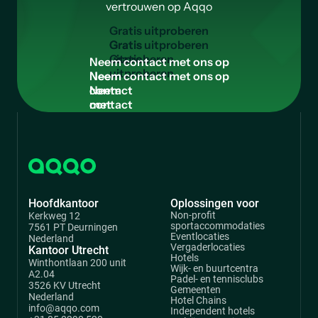
vertrouwen op Aqqo
G
r
a
t
i
s
u
i
t
p
r
o
b
e
r
e
n
Gratis
uitproberen
N
e
e
m
c
o
n
t
a
c
t
m
e
t
o
n
s
o
p
Neem
contact
met
ons
op
Hoofdkantoor
Oplossingen voor
Non-profit
Kerkweg 12
sportaccommodaties
7561 PT Deurningen
Eventlocaties
Nederland
Vergaderlocaties
Kantoor Utrecht
Hotels
Winthontlaan 200 unit
Wijk- en buurtcentra
A2.04
Padel- en tennisclubs
3526 KV Utrecht
Gemeenten
Nederland
Hotel Chains
info@aqqo.com
Independent hotels