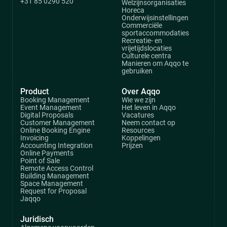
+31 85 0290 520
Welzijnsorganisaties
Horeca
Onderwijsinstellingen
Commerciële
sportaccommodaties
Recreatie- en
vrijetijdslocaties
Culturele centra
Manieren om Aqqo te
gebruiken
Product
Over Aqqo
Booking Management
Wie we zijn
Event Management
Het leven in Aqqo
Digital Proposals
Vacatures
Customer Management
Neem contact op
Online Booking Engine
Resources
Invoicing
Koppelingen
Accounting Integration
Prijzen
Online Payments
Point of Sale
Remote Access Control
Building Management
Space Management
Request for Proposal
Jaqqo
Juridisch