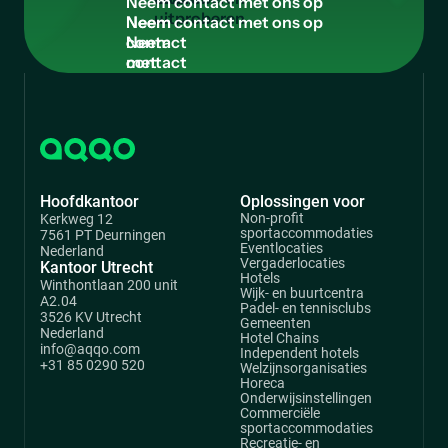
N
e
e
m
c
o
n
t
a
c
t
m
e
t
o
n
s
o
p
Neem
contact
met
ons
op
Hoofdkantoor
Oplossingen voor
Non-profit
Kerkweg 12
sportaccommodaties
7561 PT Deurningen
Eventlocaties
Nederland
Vergaderlocaties
Kantoor Utrecht
Hotels
Winthontlaan 200 unit
Wijk- en buurtcentra
A2.04
Padel- en tennisclubs
3526 KV Utrecht
Gemeenten
Nederland
Hotel Chains
info@aqqo.com
Independent hotels
+31 85 0290 520
Welzijnsorganisaties
Horeca
Onderwijsinstellingen
Commerciële
sportaccommodaties
Recreatie- en