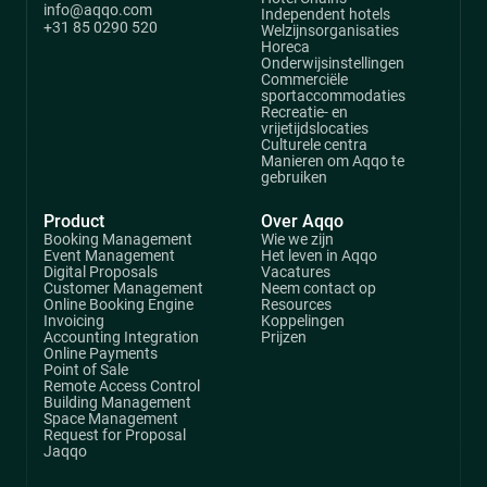
info@aqqo.com
Independent hotels
+31 85 0290 520
Welzijnsorganisaties
Horeca
Onderwijsinstellingen
Commerciële
sportaccommodaties
Recreatie- en
vrijetijdslocaties
Culturele centra
Manieren om Aqqo te
gebruiken
Product
Over Aqqo
Booking Management
Wie we zijn
Event Management
Het leven in Aqqo
Digital Proposals
Vacatures
Customer Management
Neem contact op
Online Booking Engine
Resources
Invoicing
Koppelingen
Accounting Integration
Prijzen
Online Payments
Point of Sale
Remote Access Control
Building Management
Space Management
Request for Proposal
Jaqqo