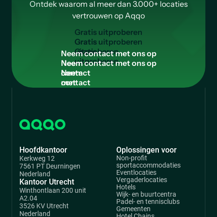
Ontdek waarom al meer dan 3.000+ locaties
vertrouwen op Aqqo
G
r
a
t
i
s
u
i
t
p
r
o
b
e
r
e
n
Gratis
uitproberen
N
e
e
m
c
o
n
t
a
c
t
m
e
t
o
n
s
o
p
Neem
contact
met
ons
op
Hoofdkantoor
Oplossingen voor
Non-profit
Kerkweg 12
sportaccommodaties
7561 PT Deurningen
Eventlocaties
Nederland
Vergaderlocaties
Kantoor Utrecht
Hotels
Winthontlaan 200 unit
Wijk- en buurtcentra
A2.04
Padel- en tennisclubs
3526 KV Utrecht
Gemeenten
Nederland
Hotel Chains