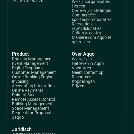
+31 85 0290 520
Welzijnsorganisaties
Horeca
Onderwijsinstellingen
Commerciële
sportaccommodaties
Recreatie- en
vrijetijdslocaties
Culturele centra
Manieren om Aqqo te
gebruiken
Product
Over Aqqo
Booking Management
Wie we zijn
Event Management
Het leven in Aqqo
Digital Proposals
Vacatures
Customer Management
Neem contact op
Online Booking Engine
Resources
Invoicing
Koppelingen
Accounting Integration
Prijzen
Online Payments
Point of Sale
Remote Access Control
Building Management
Space Management
Request for Proposal
Jaqqo
Juridisch