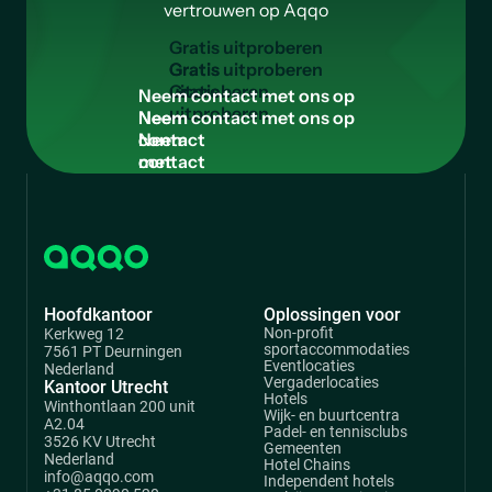
vertrouwen op Aqqo
G
r
a
t
i
s
u
i
t
p
r
o
b
e
r
e
n
Gratis
uitproberen
N
e
e
m
c
o
n
t
a
c
t
m
e
t
o
n
s
o
p
Neem
contact
met
ons
op
Hoofdkantoor
Oplossingen voor
Non-profit
Kerkweg 12
sportaccommodaties
7561 PT Deurningen
Eventlocaties
Nederland
Vergaderlocaties
Kantoor Utrecht
Hotels
Winthontlaan 200 unit
Wijk- en buurtcentra
A2.04
Padel- en tennisclubs
3526 KV Utrecht
Gemeenten
Nederland
Hotel Chains
info@aqqo.com
Independent hotels