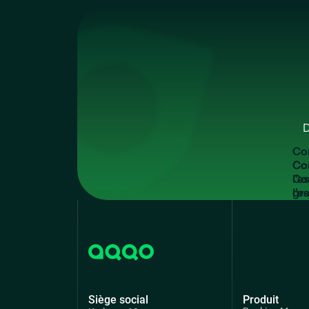
D
C
o
Co
l'e
gra
Siège social
Produit