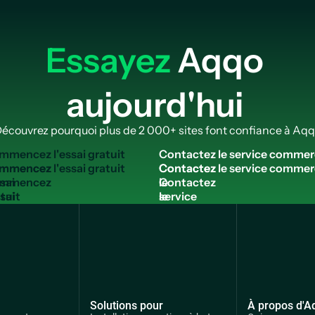
Essayez
Aqqo
aujourd'hui
écouvrez pourquoi plus de 2 000+ sites font confiance à Aq
m
m
e
n
c
e
z
l
'
e
s
s
a
i
g
r
a
t
u
i
t
C
o
n
t
a
c
t
e
z
l
e
s
e
r
v
i
c
e
c
o
m
m
e
r
mmencez
Contactez
ssai
le
tuit
service
commercial
Solutions pour
À propos d'A