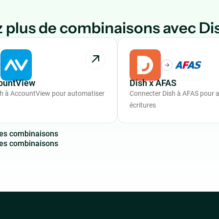
 plus de combinaisons avec Di
countView
Dish x AFAS
h à AccountView pour automatiser
Connecter Dish à AFAS pour a
écritures
e
s
c
o
m
b
i
n
a
i
s
o
n
s