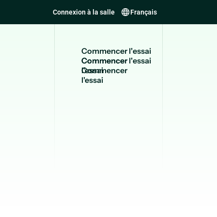
Connexion à la salle
Français
C
o
m
m
e
n
c
e
r
l
'
e
s
s
a
i
Commencer
l'essai