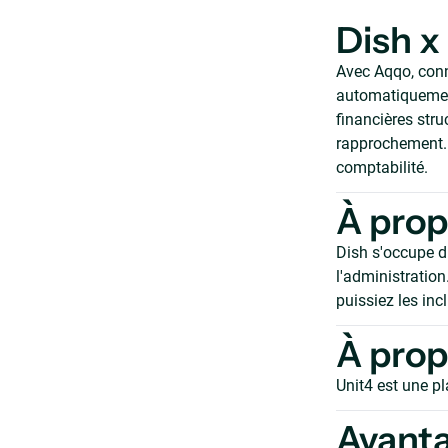
Dish x
Avec Aqqo, conne
automatiquement
financières str
rapprochement. 
comptabilité.
À prop
Dish s'occupe du
l'administration
puissiez les inc
À prop
Unit4 est une p
Avant