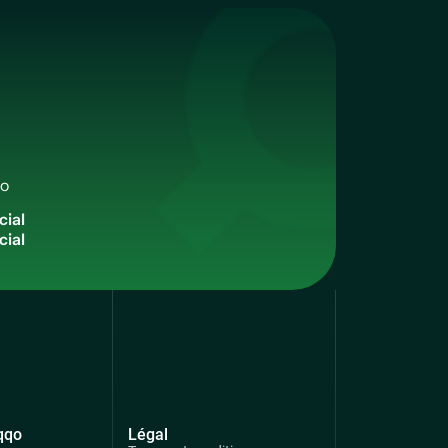
qo
c
i
a
l
qqo
Légal