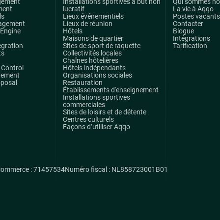
gement
Installations sportives à but non
Qui sommes n
ment
lucratif
La vie à Aqqo
ls
Lieux événementiels
Postes vacants
agement
Lieux de réunion
Contacter
 Engine
Hôtels
Blogue
Maisons de quartier
Intégrations
egration
Sites de sport de raquette
Tarification
ts
Collectivités locales
Chaînes hôtelières
Control
Hôtels indépendants
gement
Organisations sociales
oposal
Restauration
Établissements d'enseignement
Installations sportives
commerciales
Sites de loisirs et de détente
Centres culturels
Façons d’utiliser Aqqo
commerce : 71457534
Numéro fiscal : NL858723001B01