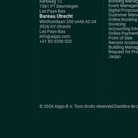
Booking Mana
Kerkweg 12
Event Manage
7561 PT Deurningen
Digital Proposa
Les Pays-Bas
Customer Man
Bureau Utrecht
Online Booking
Winthontlaan 200 unité A2.04
Invoicing
3526 KV Utrecht
Accounting Int
Les Pays-Bas
Online Paymen
info@aqqo.com
Point of Sale
+31 85 0290 520
Remote Access 
Building Mana
Request for Pr
Jaqqo
© 2026 Aqqo B.V. Tous droits réservés
Chambre de 