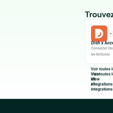
Trouvez
Dish x Ac
Connecter Dis
les écritures
V
o
i
r
t
o
u
t
e
s
l
View
all
integrations