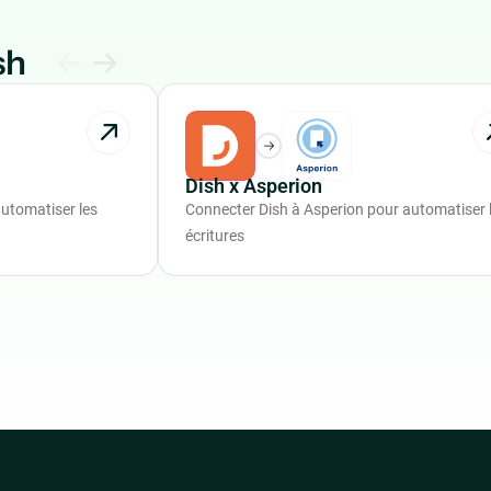
sh
Dish x Asperion
utomatiser les
Connecter Dish à Asperion pour automatiser 
écritures