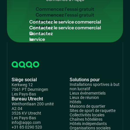
C
o
m
m
e
n
c
e
z
l
'
e
s
s
a
i
g
r
a
t
u
i
t
Commencez
l'essai
C
o
n
t
a
c
t
e
z
l
e
s
e
r
v
i
c
e
c
o
m
m
e
r
c
i
a
l
gratuit
Contactez
le
service
commercial
Siège social
Solutions pour
Installations sportives à but
Kerkweg 12
non lucratif
7561 PT Deurningen
Lieux événementiels
Les Pays-Bas
Lieux de réunion
Bureau Utrecht
Hôtels
Winthontlaan 200 unité
Maisons de quartier
A2.04
Sites de sport de raquette
3526 KV Utrecht
Collectivités locales
Les Pays-Bas
Chaînes hôtelières
info@aqqo.com
Hôtels indépendants
+31 85 0290 520
Organisations sociales