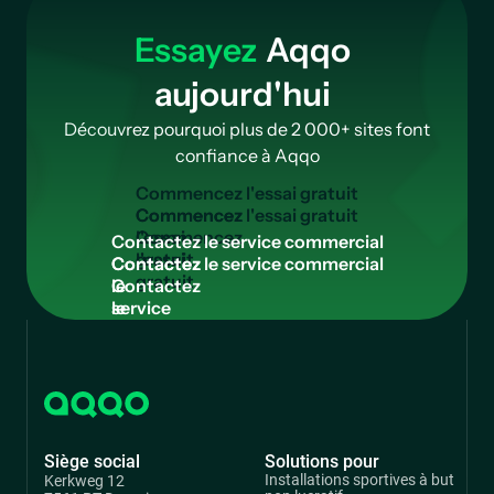
Essayez
Aqqo
aujourd'hui
Découvrez pourquoi plus de 2 000+ sites font
confiance à Aqqo
C
o
m
m
e
n
c
e
z
l
'
e
s
s
a
i
g
r
a
t
u
i
t
Commencez
l'essai
C
o
n
t
a
c
t
e
z
l
e
s
e
r
v
i
c
e
c
o
m
m
e
r
c
i
a
l
gratuit
Contactez
le
service
commercial
Siège social
Solutions pour
Installations sportives à but
Kerkweg 12