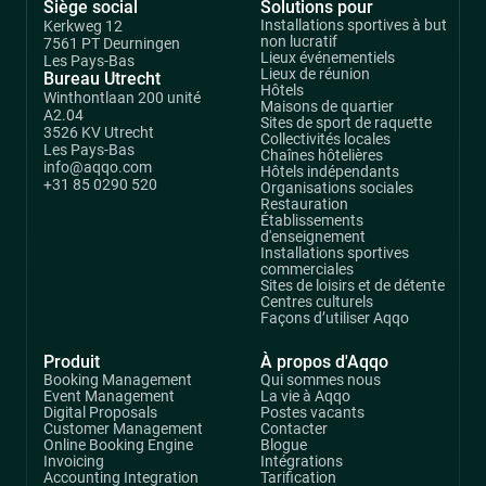
Siège social
Solutions pour
Installations sportives à but
Kerkweg 12
non lucratif
7561 PT Deurningen
Lieux événementiels
Les Pays-Bas
Lieux de réunion
Bureau Utrecht
Hôtels
Winthontlaan 200 unité
Maisons de quartier
A2.04
Sites de sport de raquette
3526 KV Utrecht
Collectivités locales
Les Pays-Bas
Chaînes hôtelières
info@aqqo.com
Hôtels indépendants
+31 85 0290 520
Organisations sociales
Restauration
Établissements
d'enseignement
Installations sportives
commerciales
Sites de loisirs et de détente
Centres culturels
Façons d’utiliser Aqqo
Produit
À propos d'Aqqo
Booking Management
Qui sommes nous
Event Management
La vie à Aqqo
Digital Proposals
Postes vacants
Customer Management
Contacter
Online Booking Engine
Blogue
Invoicing
Intégrations
Accounting Integration
Tarification