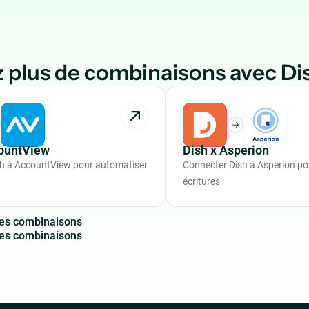
 plus de combinaisons avec Di
countView
Dish x Asperion
h à AccountView pour automatiser
Connecter Dish à Asperion po
écritures
e
s
c
o
m
b
i
n
a
i
s
o
n
s