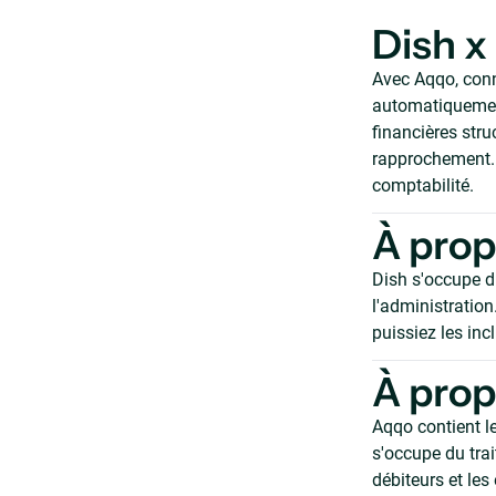
Dish x
Avec Aqqo, conn
automatiquement
financières str
rapprochement. 
comptabilité.
À prop
Dish s'occupe du
l'administration
puissiez les inc
À pro
Aqqo contient le
s'occupe du tra
débiteurs et les