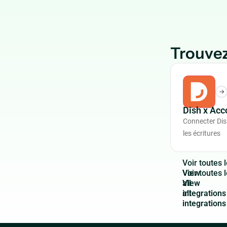
Trouvez
Dish x Ac
Connecter Dis
les écritures
V
o
i
r
t
o
u
t
e
s
l
View
all
integrations