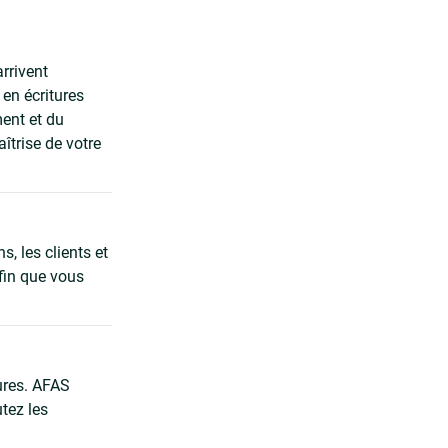
rrivent
en écritures
ment et du
îtrise de votre
, les clients et
afin que vous
tures. AFAS
tez les