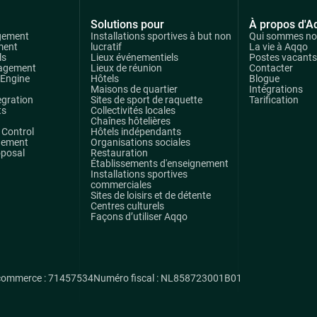
Solutions pour
À propos d'A
gement
Installations sportives à but non
Qui sommes n
ment
lucratif
La vie à Aqqo
ls
Lieux événementiels
Postes vacants
agement
Lieux de réunion
Contacter
 Engine
Hôtels
Blogue
Maisons de quartier
Intégrations
egration
Sites de sport de raquette
Tarification
ts
Collectivités locales
Chaînes hôtelières
Control
Hôtels indépendants
gement
Organisations sociales
oposal
Restauration
Établissements d'enseignement
Installations sportives
commerciales
Sites de loisirs et de détente
Centres culturels
Façons d’utiliser Aqqo
commerce : 71457534
Numéro fiscal : NL858723001B01