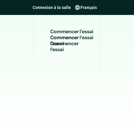
Connexion à la salle
Français
C
o
m
m
e
n
c
e
r
l
'
e
s
s
a
i
Commencer
l'essai