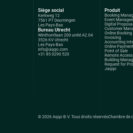
Siège social
Produit
Booking Mana
Kerkweg 12
Event Manage
7561 PT Deurningen
Digital Proposa
Les Pays-Bas
Customer Man
Bureau Utrecht
Online Booking
Winthontlaan 200 unité A2.04
Invoicing
3526 KV Utrecht
Accounting Int
Les Pays-Bas
Online Paymen
info@aqqo.com
Point of Sale
+31 85 0290 520
Remote Access 
Building Mana
Request for Pr
Jaqqo
© 2026 Aqqo B.V. Tous droits réservés
Chambre de 