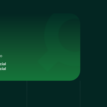
qo
c
i
a
l