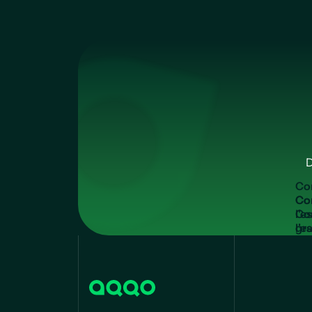
D
C
o
Co
l'e
gra