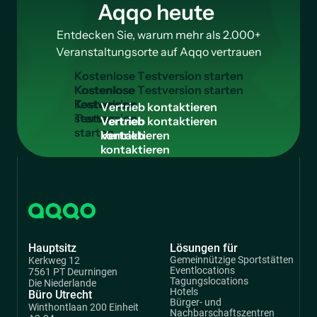
Aqqo heute
Entdecken Sie, warum mehr als 2.000+
Veranstaltungsorte auf Aqqo vertrauen
K
o
s
t
e
n
l
o
s
e
T
e
s
t
v
e
r
s
i
o
n
s
t
a
r
t
e
n
Kostenlose
Testversion
V
e
r
t
r
i
e
b
k
o
n
t
a
k
t
i
e
r
e
n
starten
Vertrieb
kontaktieren
Hauptsitz
Lösungen für
Gemeinnützige Sportstätten
Kerkweg 12
Eventlocations
7561 PT Deurningen
Tagungslocations
Die Niederlande
Hotels
Büro Utrecht
Bürger- und
Winthontlaan 200 Einheit
Nachbarschaftszentren