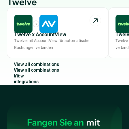
Twelve
Twelve x AccountView
Twelv
Twelve mit AccountView für automatische
Twelve
Buchungen verbinden
verbin
V
i
e
w
a
l
l
c
o
m
b
i
n
a
t
i
o
n
s
View
all
integrations
Fangen Sie an
mit