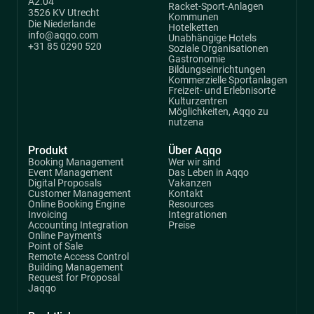
A2.04
Racket-Sport-Anlagen
3526 KV Utrecht
Kommunen
Die Niederlande
Hotelketten
info@aqqo.com
Unabhängige Hotels
+31 85 0290 520
Soziale Organisationen
Gastronomie
Bildungseinrichtungen
Kommerzielle Sportanlagen
Freizeit- und Erlebnisorte
Kulturzentren
Möglichkeiten, Aqqo zu
nutzena
Produkt
Über Aqqo
Booking Management
Wer wir sind
Event Management
Das Leben in Aqqo
Digital Proposals
Vakanzen
Customer Management
Kontakt
Online Booking Engine
Resources
Invoicing
Integrationen
Accounting Integration
Preise
Online Payments
Point of Sale
Remote Access Control
Building Management
Request for Proposal
Jaqqo