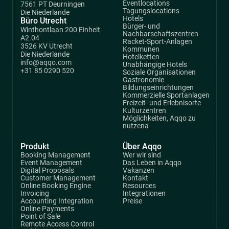
Eventlocations
7561 PT Deurningen
Tagungslocations
Die Niederlande
Hotels
Büro Utrecht
Bürger- und
Winthontlaan 200 Einheit
Nachbarschaftszentren
A2.04
Racket-Sport-Anlagen
3526 KV Utrecht
Kommunen
Die Niederlande
Hotelketten
info@aqqo.com
Unabhängige Hotels
+31 85 0290 520
Soziale Organisationen
Gastronomie
Bildungseinrichtungen
Kommerzielle Sportanlagen
Freizeit- und Erlebnisorte
Kulturzentren
Möglichkeiten, Aqqo zu
nutzena
Produkt
Über Aqqo
Booking Management
Wer wir sind
Event Management
Das Leben in Aqqo
Digital Proposals
Vakanzen
Customer Management
Kontakt
Online Booking Engine
Resources
Invoicing
Integrationen
Accounting Integration
Preise
Online Payments
Point of Sale
Remote Access Control