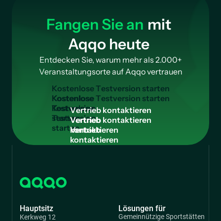
Fangen Sie an
mit
Aqqo heute
Entdecken Sie, warum mehr als 2.000+
Veranstaltungsorte auf Aqqo vertrauen
K
o
s
t
e
n
l
o
s
e
T
e
s
t
v
e
r
s
i
o
n
s
t
a
r
t
e
n
Kostenlose
Testversion
V
e
r
t
r
i
e
b
k
o
n
t
a
k
t
i
e
r
e
n
starten
Vertrieb
kontaktieren
Hauptsitz
Lösungen für
Gemeinnützige Sportstätten
Kerkweg 12