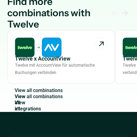
Find more
combinations with
Twelve
Twelve x AccountView
Twelv
Twelve mit AccountView für automatische
Twelve
Buchungen verbinden
verbin
V
i
e
w
a
l
l
c
o
m
b
i
n
a
t
i
o
n
s
View
all
integrations