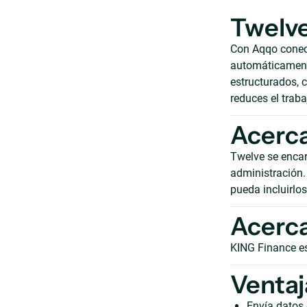
Twelve
Con Aqqo conect
automáticamente
estructurados, c
reduces el trab
Acerca
Twelve se encar
administración. 
pueda incluirlo
Acerca
KING Finance es
Ventaj
Envía datos