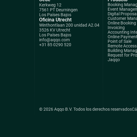
Booking Mana
Kerkweg 12
Event Manage
7561 PT Deurningen
Digital Proposa
Los Países Bajos
Customer Man
Oficina Utrecht
Online Booking
Winthontlaan 200 unidad A2.04
Invoicing
3526 KV Utrecht
Accounting Int
Los Países Bajos
Online Paymen
info@aqqo.com
Point of Sale
+31 85 0290 520
Remote Access 
Building Mana
Request for Pr
Jaqqo
© 2026 Aqqo B.V. Todos los derechos reservados
Cá