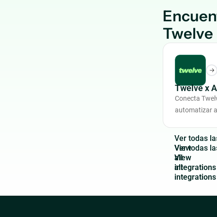
Encuen
Twelve
Twelve x 
Conecta Twel
automatizar a
V
e
r
t
o
d
a
s
l
a
View
all
integrations