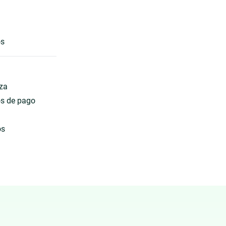
os
eza
os de pago
os