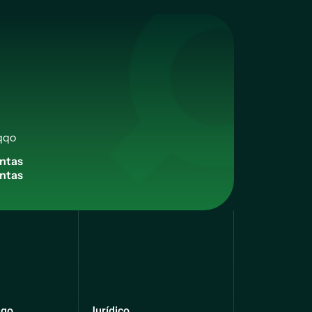
qqo
n
t
a
s
qqo
Jurídico