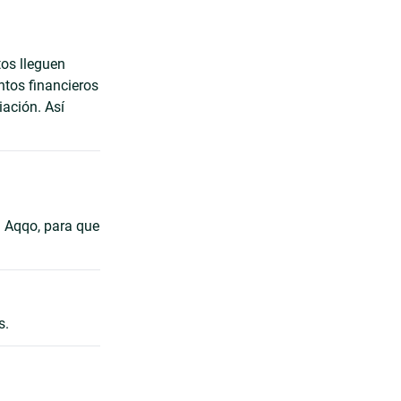
os lleguen
ntos financieros
iación. Así
a Aqqo, para que
s.