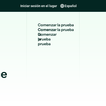
Iniciar sesión en el lugar
Español
C
o
m
e
n
z
a
r
l
a
p
r
u
e
b
a
Comenzar
la
prueba
ce