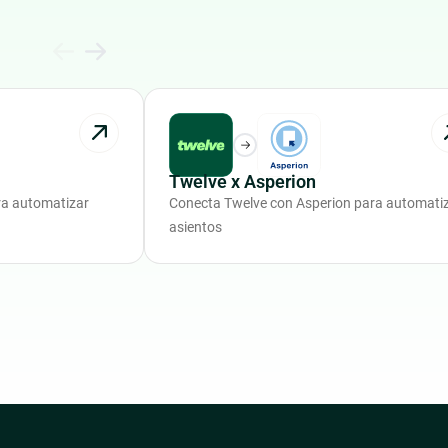
Twelve x Asperion
ra automatizar
Conecta Twelve con Asperion para automati
asientos