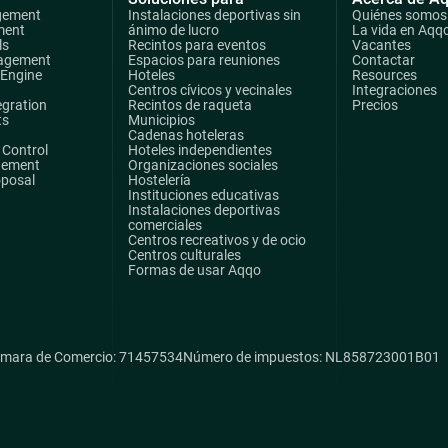
gement
Instalaciones deportivas sin
Quiénes somos
ment
ánimo de lucro
La vida en Aqq
ls
Recintos para eventos
Vacantes
agement
Espacios para reuniones
Contactar
 Engine
Hoteles
Resources
Centros cívicos y vecinales
Integraciones
egration
Recintos de raqueta
Precios
ts
Municipios
Cadenas hoteleras
Control
Hoteles independientes
gement
Organizaciones sociales
oposal
Hostelería
Instituciones educativas
Instalaciones deportivas
comerciales
Centros recreativos y de ocio
Centros culturales
Formas de usar Aqqo
mara de Comercio: 71457534
Número de impuestos: NL858723001B01