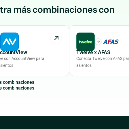
tra más combinaciones con
AccountView
Twelve x AFAS
ve con AccountView para
Conecta Twelve con AFAS pa
sientos
asientos
s
c
o
m
b
i
n
a
c
i
o
n
e
s