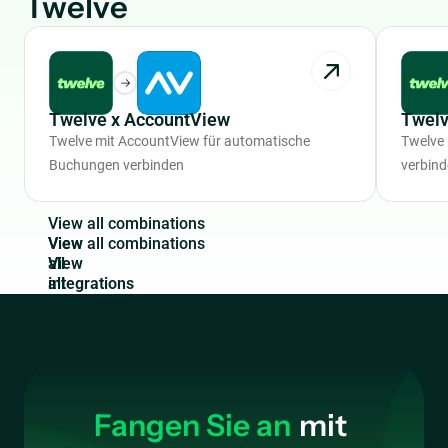
Twelve
Twelve x AccountView
Twelv
Twelve mit AccountView für automatische
Twelve
Buchungen verbinden
verbin
V
i
e
w
a
l
l
c
o
m
b
i
n
a
t
i
o
n
s
View
all
integrations
Fangen Sie an
mit