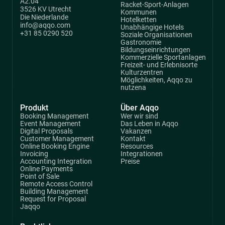
A2.04
Racket-Sport-Anlagen
3526 KV Utrecht
Kommunen
Die Niederlande
Hotelketten
info@aqqo.com
Unabhängige Hotels
+31 85 0290 520
Soziale Organisationen
Gastronomie
Bildungseinrichtungen
Kommerzielle Sportanlagen
Freizeit- und Erlebnisorte
Kulturzentren
Möglichkeiten, Aqqo zu
nutzena
Produkt
Über Aqqo
Booking Management
Wer wir sind
Event Management
Das Leben in Aqqo
Digital Proposals
Vakanzen
Customer Management
Kontakt
Online Booking Engine
Resources
Invoicing
Integrationen
Accounting Integration
Preise
Online Payments
Point of Sale
Remote Access Control
Building Management
Request for Proposal
Jaqqo