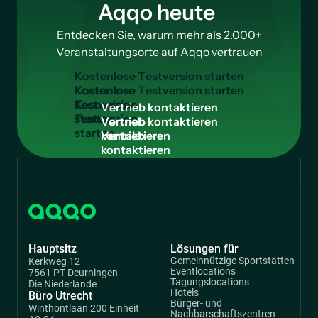
Aqqo heute
Entdecken Sie, warum mehr als 2.000+
Veranstaltungsorte auf Aqqo vertrauen
K
o
s
t
e
n
l
o
s
e
T
e
s
t
v
e
r
s
i
o
n
s
t
a
r
t
e
n
Kostenlose
Testversion
V
e
r
t
r
i
e
b
k
o
n
t
a
k
t
i
e
r
e
n
starten
Vertrieb
kontaktieren
Hauptsitz
Lösungen für
Gemeinnützige Sportstätten
Kerkweg 12
Eventlocations
7561 PT Deurningen
Tagungslocations
Die Niederlande
Hotels
Büro Utrecht
Bürger- und
Winthontlaan 200 Einheit
Nachbarschaftszentren