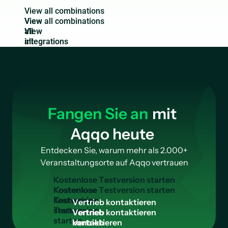
V
i
e
w
a
l
l
c
o
m
b
i
n
a
t
i
o
n
s
View
all
integrations
Fangen Sie an
mit
Aqqo heute
Entdecken Sie, warum mehr als 2.000+
Veranstaltungsorte auf Aqqo vertrauen
K
o
s
t
e
n
l
o
s
e
T
e
s
t
v
e
r
s
i
o
n
s
t
a
r
t
e
n
Kostenlose
Testversion
V
e
r
t
r
i
e
b
k
o
n
t
a
k
t
i
e
r
e
n
starten
Vertrieb
kontaktieren