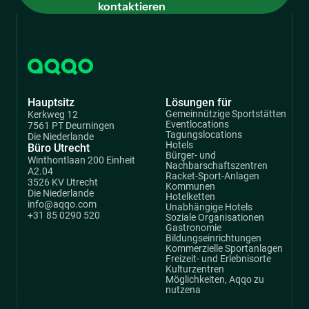
Hauptsitz
Lösungen für
Gemeinnützige Sportstätten
Kerkweg 12
Eventlocations
7561 PT Deurningen
Tagungslocations
Die Niederlande
Hotels
Büro Utrecht
Bürger- und
Winthontlaan 200 Einheit
Nachbarschaftszentren
A2.04
Racket-Sport-Anlagen
3526 KV Utrecht
Kommunen
Die Niederlande
Hotelketten
info@aqqo.com
Unabhängige Hotels
+31 85 0290 520
Soziale Organisationen
Gastronomie
Bildungseinrichtungen
Kommerzielle Sportanlagen
Freizeit- und Erlebnisorte
Kulturzentren
Möglichkeiten, Aqqo zu
nutzena