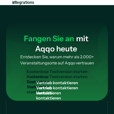
integrations
Fangen Sie an
mit
Aqqo heute
Entdecken Sie, warum mehr als 2.000+
Veranstaltungsorte auf Aqqo vertrauen
K
o
s
t
e
n
l
o
s
e
T
e
s
t
v
e
r
s
i
o
n
s
t
a
r
t
e
n
Kostenlose
Testversion
V
e
r
t
r
i
e
b
k
o
n
t
a
k
t
i
e
r
e
n
starten
Vertrieb
kontaktieren