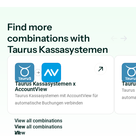
Find more
combinations with
Taurus Kassasystemen
Taurus Kassasystemen x
Tauru
AccountView
Taurus
Taurus Kassasystemen mit AccountView für
automa
automatische Buchungen verbinden
V
i
e
w
a
l
l
c
o
m
b
i
n
a
t
i
o
n
s
View
all