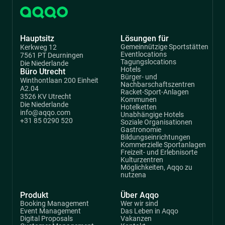
Hauptsitz
Lösungen für
Gemeinnützige Sportstätten
Kerkweg 12
Eventlocations
7561 PT Deurningen
Tagungslocations
Die Niederlande
Hotels
Büro Utrecht
Bürger- und
Winthontlaan 200 Einheit
Nachbarschaftszentren
A2.04
Racket-Sport-Anlagen
3526 KV Utrecht
Kommunen
Die Niederlande
Hotelketten
info@aqqo.com
Unabhängige Hotels
+31 85 0290 520
Soziale Organisationen
Gastronomie
Bildungseinrichtungen
Kommerzielle Sportanlagen
Freizeit- und Erlebnisorte
Kulturzentren
Möglichkeiten, Aqqo zu
nutzena
Produkt
Über Aqqo
Booking Management
Wer wir sind
Event Management
Das Leben in Aqqo
Digital Proposals
Vakanzen