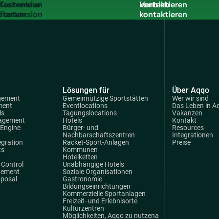
Testversion
kontaktieren
starten
Lösungen für
Über Aqqo
gement
Gemeinnützige Sportstätten
Wer wir sind
ment
Eventlocations
Das Leben in A
ls
Tagungslocations
Vakanzen
agement
Hotels
Kontakt
 Engine
Bürger- und
Resources
Nachbarschaftszentren
Integrationen
egration
Racket-Sport-Anlagen
Preise
ts
Kommunen
Hotelketten
Control
Unabhängige Hotels
gement
Soziale Organisationen
oposal
Gastronomie
Bildungseinrichtungen
Kommerzielle Sportanlagen
Freizeit- und Erlebnisorte
Kulturzentren
Möglichkeiten, Aqqo zu nutzena