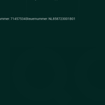
ammer: 71457534
Steuernummer: NL858723001B01