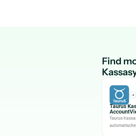
Find mo
Kassas
Taurus Ka
AccountVi
Taurus Kassa
automatische