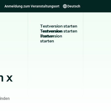
Anmeldung zum Veranstaltungsort
Deutsch
T
e
s
t
v
e
r
s
i
o
n
s
t
a
r
t
e
n
Testversion
starten
n x
inden