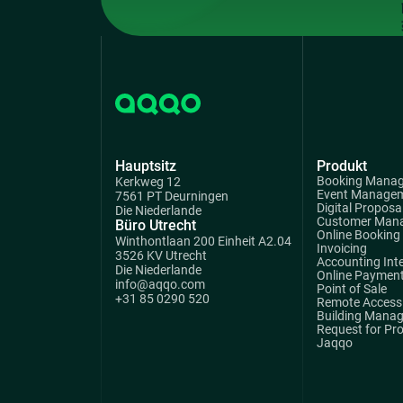
Hauptsitz
Produkt
Booking Mana
Kerkweg 12
Event Manage
7561 PT Deurningen
Digital Proposa
Die Niederlande
Customer Man
Büro Utrecht
Online Booking
Winthontlaan 200 Einheit A2.04
Invoicing
3526 KV Utrecht
Accounting Int
Die Niederlande
Online Paymen
info@aqqo.com
Point of Sale
+31 85 0290 520
Remote Access 
Building Mana
Request for Pr
Jaqqo