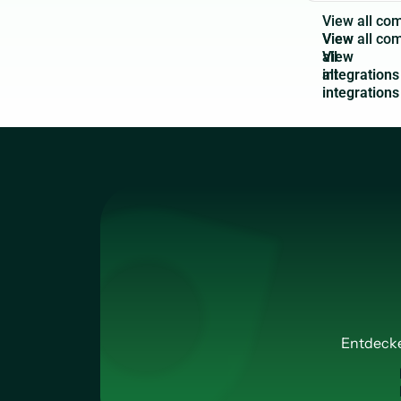
V
i
e
w
a
l
l
c
o
View
all
integrations
Entdecke