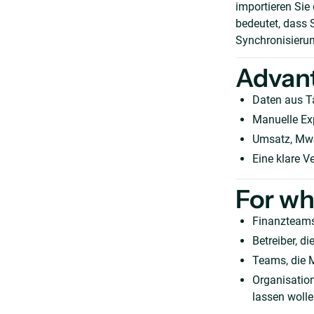
importieren Sie
bedeutet, dass S
Synchronisierun
Advan
Daten aus T
Manuelle Exp
Umsatz, MwS
Eine klare V
For w
Finanzteams
Betreiber, 
Teams, die 
Organisatio
lassen woll