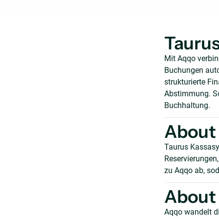
Taurus
Mit Aqqo verbi
Buchungen autom
strukturierte F
Abstimmung. So 
Buchhaltung.
About
Taurus Kassasy
Reservierungen
zu Aqqo ab, sod
About 
Aqqo wandelt di