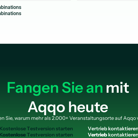
m
b
i
n
a
t
i
o
n
s
Fangen Sie an
mit
Aqqo heute
n Sie, warum mehr als 2.000+ Veranstaltungsorte auf Aqqo 
K
o
s
t
e
n
l
o
s
e
T
e
s
t
v
e
r
s
i
o
n
s
t
a
r
t
e
n
V
e
r
t
r
i
e
b
k
o
n
t
a
k
t
i
e
r
e
Kostenlose
Vertrieb