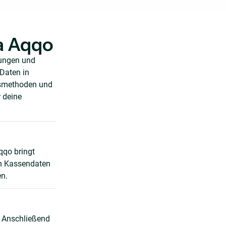
a Aqqo
lungen und
Daten in
gsmethoden und
 deine
qo bringt
en Kassendaten
en.
. Anschließend