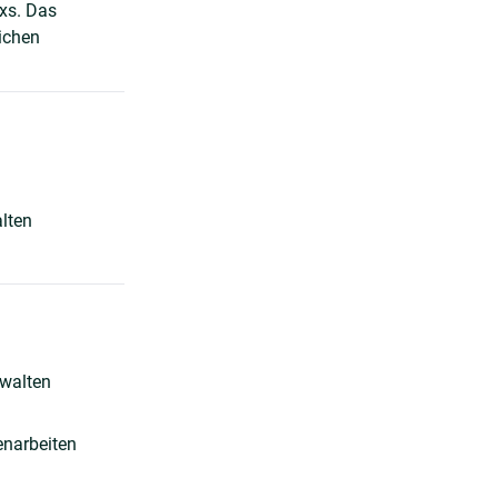
oxs. Das
lichen
lten
rwalten
enarbeiten