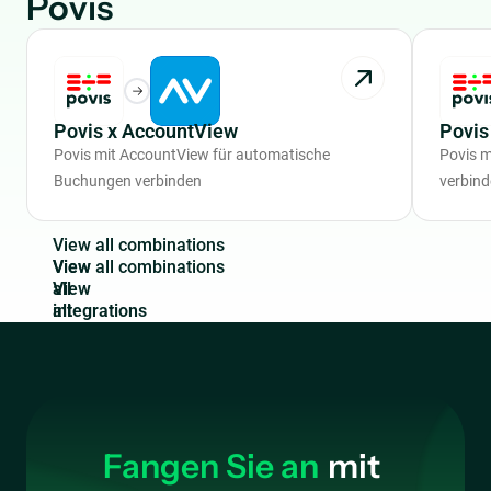
Povis
Povis x AccountView
Povis
Povis mit AccountView für automatische
Povis 
Buchungen verbinden
verbin
V
i
e
w
a
l
l
c
o
m
b
i
n
a
t
i
o
n
s
View
all
integrations
Fangen Sie an
mit