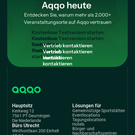
Aqqo heute
Entdecken Sie, warum mehr als 2.000+
Veranstaltungsorte auf Aqqo vertrauen
K
o
s
t
e
n
l
o
s
e
T
e
s
t
v
e
r
s
i
o
n
s
t
a
r
t
e
n
Kostenlose
Testversion
V
e
r
t
r
i
e
b
k
o
n
t
a
k
t
i
e
r
e
n
starten
Vertrieb
kontaktieren
Hauptsitz
Lösungen für
Gemeinnützige Sportstätten
Kerkweg 12
Eventlocations
7561 PT Deurningen
Tagungslocations
Die Niederlande
Hotels
Büro Utrecht
Bürger- und
Winthontlaan 200 Einheit
Nachbarschaftszentren