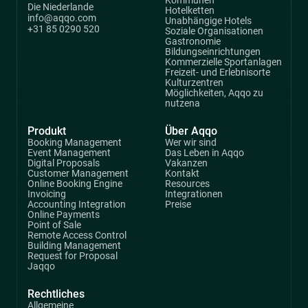
Kommunen
Die Niederlande
Hotelketten
info@aqqo.com
Unabhängige Hotels
+31 85 0290 520
Soziale Organisationen
Gastronomie
Bildungseinrichtungen
Kommerzielle Sportanlagen
Freizeit- und Erlebnisorte
Kulturzentren
Möglichkeiten, Aqqo zu
nutzena
Produkt
Über Aqqo
Booking Management
Wer wir sind
Event Management
Das Leben in Aqqo
Digital Proposals
Vakanzen
Customer Management
Kontakt
Online Booking Engine
Resources
Invoicing
Integrationen
Accounting Integration
Preise
Online Payments
Point of Sale
Remote Access Control
Building Management
Request for Proposal
Jaqqo
Rechtliches
Allgemeine