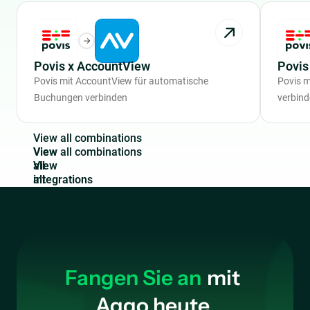
Povis x AccountView
Povis
Povis mit AccountView für automatische
Povis 
Buchungen verbinden
verbin
V
i
e
w
a
l
l
c
o
m
b
i
n
a
t
i
o
n
s
View
all
integrations
Fangen Sie an
mit
Aqqo heute