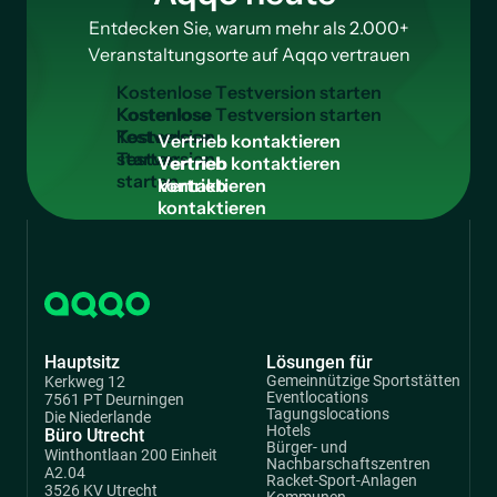
Entdecken Sie, warum mehr als 2.000+
Veranstaltungsorte auf Aqqo vertrauen
K
o
s
t
e
n
l
o
s
e
T
e
s
t
v
e
r
s
i
o
n
s
t
a
r
t
e
n
Kostenlose
Testversion
V
e
r
t
r
i
e
b
k
o
n
t
a
k
t
i
e
r
e
n
starten
Vertrieb
kontaktieren
Hauptsitz
Lösungen für
Gemeinnützige Sportstätten
Kerkweg 12
Eventlocations
7561 PT Deurningen
Tagungslocations
Die Niederlande
Hotels
Büro Utrecht
Bürger- und
Winthontlaan 200 Einheit
Nachbarschaftszentren
A2.04
Racket-Sport-Anlagen
3526 KV Utrecht