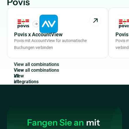
Povis
Povis x AccountView
Povis
Povis mit AccountView für automatische
Povis 
Buchungen verbinden
verbin
V
i
e
w
a
l
l
c
o
m
b
i
n
a
t
i
o
n
s
View
all
integrations
Fangen Sie an
mit