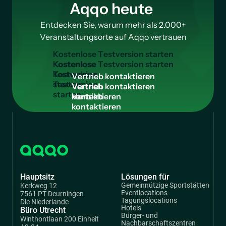
Aqqo heute
Entdecken Sie, warum mehr als 2.000+
Veranstaltungsorte auf Aqqo vertrauen
K
o
s
t
e
n
l
o
s
e
T
e
s
t
v
e
r
s
i
o
n
s
t
a
r
t
e
n
Kostenlose
Testversion
V
e
r
t
r
i
e
b
k
o
n
t
a
k
t
i
e
r
e
n
starten
Vertrieb
kontaktieren
Hauptsitz
Lösungen für
Gemeinnützige Sportstätten
Kerkweg 12
Eventlocations
7561 PT Deurningen
Tagungslocations
Die Niederlande
Hotels
Büro Utrecht
Bürger- und
Winthontlaan 200 Einheit
Nachbarschaftszentren