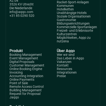
A2.04
Racket-Sport-Anlagen
3526 KV Utrecht
Kommunen
Die Niederlande
Hotelketten
info@aqqo.com
Unabhängige Hotels
+31 85 0290 520
Soziale Organisationen
Gastronomie
Bildungseinrichtungen
Kommerzielle Sportanlagen
Freizeit- und Erlebnisorte
Kulturzentren
Möglichkeiten, Aqqo zu
nutzena
Produkt
Über Aqqo
Booking Management
Wer wir sind
Event Management
Das Leben in Aqqo
Digital Proposals
Vakanzen
Customer Management
Kontakt
Online Booking Engine
Resources
Invoicing
Integrationen
Accounting Integration
Preise
Online Payments
Point of Sale
Remote Access Control
Building Management
Request for Proposal
Jaqqo