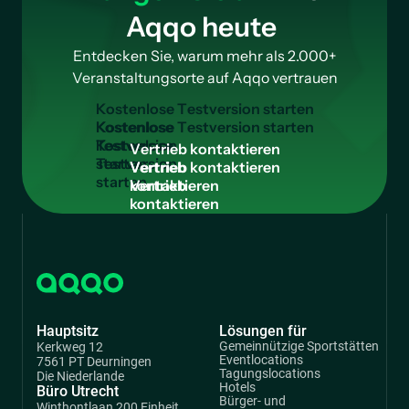
Aqqo heute
Entdecken Sie, warum mehr als 2.000+
Veranstaltungsorte auf Aqqo vertrauen
K
o
s
t
e
n
l
o
s
e
T
e
s
t
v
e
r
s
i
o
n
s
t
a
r
t
e
n
Kostenlose
Testversion
V
e
r
t
r
i
e
b
k
o
n
t
a
k
t
i
e
r
e
n
starten
Vertrieb
kontaktieren
Hauptsitz
Lösungen für
Gemeinnützige Sportstätten
Kerkweg 12
Eventlocations
7561 PT Deurningen
Tagungslocations
Die Niederlande
Hotels
Büro Utrecht
Bürger- und
Winthontlaan 200 Einheit