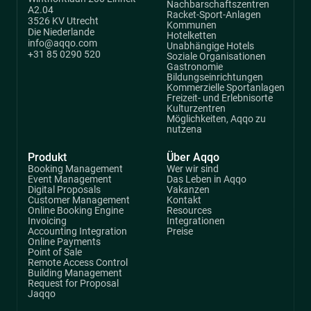
Nachbarschaftszentren
A2.04
Racket-Sport-Anlagen
3526 KV Utrecht
Kommunen
Die Niederlande
Hotelketten
info@aqqo.com
Unabhängige Hotels
+31 85 0290 520
Soziale Organisationen
Gastronomie
Bildungseinrichtungen
Kommerzielle Sportanlagen
Freizeit- und Erlebnisorte
Kulturzentren
Möglichkeiten, Aqqo zu
nutzena
Produkt
Über Aqqo
Booking Management
Wer wir sind
Event Management
Das Leben in Aqqo
Digital Proposals
Vakanzen
Customer Management
Kontakt
Online Booking Engine
Resources
Invoicing
Integrationen
Accounting Integration
Preise
Online Payments
Point of Sale
Remote Access Control
Building Management
Request for Proposal
Jaqqo