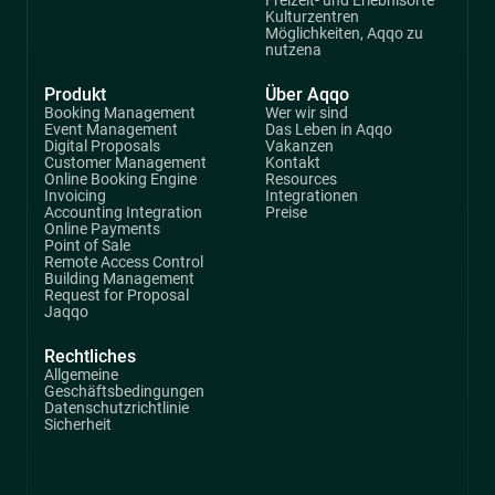
Freizeit- und Erlebnisorte
Kulturzentren
Möglichkeiten, Aqqo zu
nutzena
Produkt
Über Aqqo
Booking Management
Wer wir sind
Event Management
Das Leben in Aqqo
Digital Proposals
Vakanzen
Customer Management
Kontakt
Online Booking Engine
Resources
Invoicing
Integrationen
Accounting Integration
Preise
Online Payments
Point of Sale
Remote Access Control
Building Management
Request for Proposal
Jaqqo
Rechtliches
Allgemeine
Geschäftsbedingungen
Datenschutzrichtlinie
Sicherheit