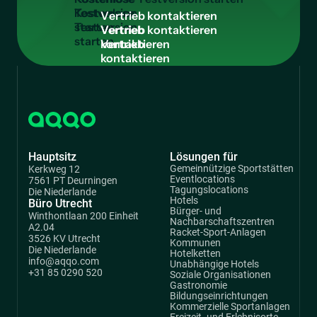
Testversion
V
e
r
t
r
i
e
b
k
o
n
t
a
k
t
i
e
r
e
n
starten
Vertrieb
kontaktieren
Hauptsitz
Lösungen für
Gemeinnützige Sportstätten
Kerkweg 12
Eventlocations
7561 PT Deurningen
Tagungslocations
Die Niederlande
Hotels
Büro Utrecht
Bürger- und
Winthontlaan 200 Einheit
Nachbarschaftszentren
A2.04
Racket-Sport-Anlagen
3526 KV Utrecht
Kommunen
Die Niederlande
Hotelketten
info@aqqo.com
Unabhängige Hotels
+31 85 0290 520
Soziale Organisationen
Gastronomie
Bildungseinrichtungen
Kommerzielle Sportanlagen