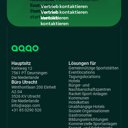
Testversion
V
e
r
t
r
i
e
b
k
o
n
t
a
k
t
i
e
r
e
n
starten
Vertrieb
kontaktieren
Hauptsitz
Lösungen für
Gemeinnützige Sportstätten
Kerkweg 12
Eventlocations
7561 PT Deurningen
Tagungslocations
Die Niederlande
Hotels
Büro Utrecht
Bürger- und
Winthontlaan 200 Einheit
Nachbarschaftszentren
A2.04
Racket-Sport-Anlagen
3526 KV Utrecht
Kommunen
Die Niederlande
Hotelketten
info@aqqo.com
Unabhängige Hotels
+31 85 0290 520
Soziale Organisationen
Gastronomie
Bildungseinrichtungen
Kommerzielle Sportanlagen