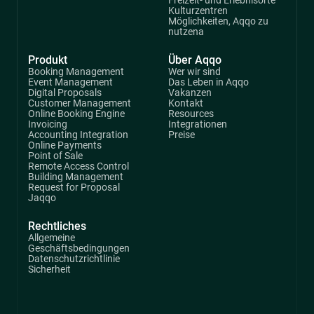
Freizeit- und Erlebnisorte
Kulturzentren
Möglichkeiten, Aqqo zu
nutzena
Produkt
Über Aqqo
Booking Management
Wer wir sind
Event Management
Das Leben in Aqqo
Digital Proposals
Vakanzen
Customer Management
Kontakt
Online Booking Engine
Resources
Invoicing
Integrationen
Accounting Integration
Preise
Online Payments
Point of Sale
Remote Access Control
Building Management
Request for Proposal
Jaqqo
Rechtliches
Allgemeine
Geschäftsbedingungen
Datenschutzrichtlinie
Sicherheit