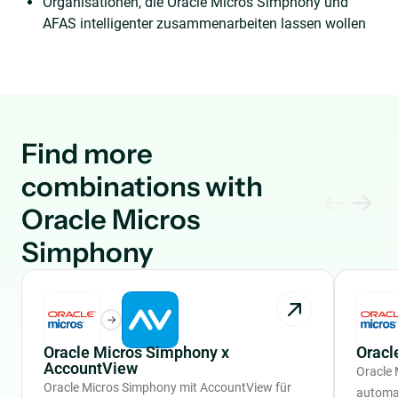
Organisationen, die Oracle Micros Simphony und
AFAS intelligenter zusammenarbeiten lassen wollen
Find more
combinations with
Oracle Micros
Simphony
Oracle Micros Simphony x
Oracl
AccountView
Oracle 
Oracle Micros Simphony mit AccountView für
automa