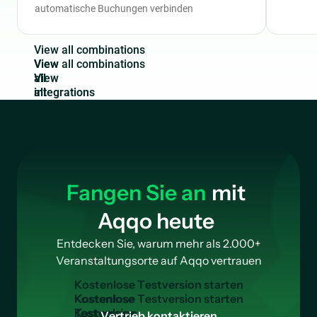
automatische Buchungen verbinden
V
i
e
w
a
l
l
c
o
m
b
i
n
a
t
i
o
n
s
View
all
integrations
Fangen Sie an
mit
Aqqo heute
Entdecken Sie, warum mehr als 2.000+
Veranstaltungsorte auf Aqqo vertrauen
K
o
s
t
e
n
l
o
s
e
T
e
s
t
v
e
r
s
i
o
n
s
t
a
r
t
e
n
Kostenlose
Testversion
V
e
r
t
r
i
e
b
k
o
n
t
a
k
t
i
e
r
e
n