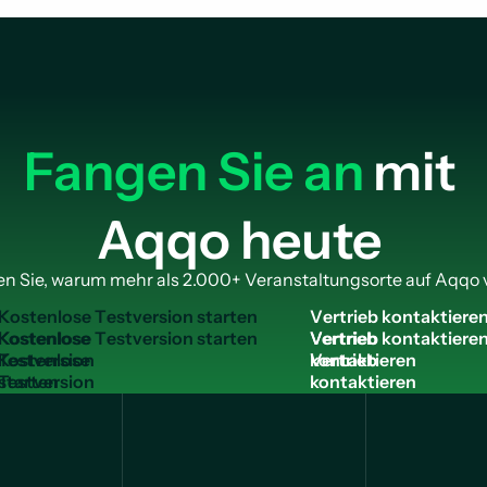
Fangen Sie an
mit
Aqqo heute
n Sie, warum mehr als 2.000+ Veranstaltungsorte auf Aqqo 
K
o
s
t
e
n
l
o
s
e
T
e
s
t
v
e
r
s
i
o
n
s
t
a
r
t
e
n
V
e
r
t
r
i
e
b
k
o
n
t
a
k
t
i
e
r
e
Kostenlose
Vertrieb
Testversion
kontaktieren
starten