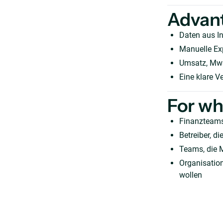
Advan
Daten aus I
Manuelle Exp
Umsatz, MwS
Eine klare V
For w
Finanzteams
Betreiber, 
Teams, die 
Organisation
wollen