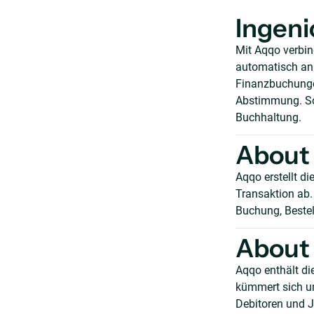
Ingeni
Mit Aqqo verbi
automatisch an d
Finanzbuchunge
Abstimmung. So 
Buchhaltung.
About 
Aqqo erstellt d
Transaktion ab.
Buchung, Beste
About 
Aqqo enthält di
kümmert sich u
Debitoren und J