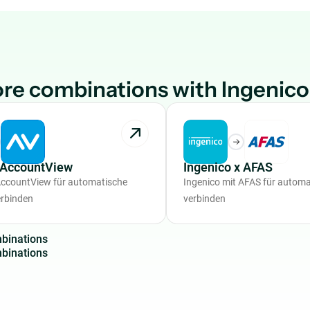
re combinations with Ingenico
x AccountView
Ingenico x AFAS
AccountView für automatische
Ingenico mit AFAS für autom
rbinden
verbinden
m
b
i
n
a
t
i
o
n
s