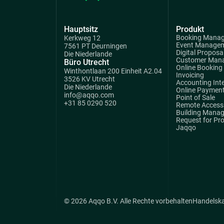
Hauptsitz
Produkt
Booking Mana
Kerkweg 12
Event Manage
7561 PT Deurningen
Digital Proposa
Die Niederlande
Customer Man
Büro Utrecht
Online Booking
Winthontlaan 200 Einheit A2.04
Invoicing
3526 KV Utrecht
Accounting Int
Die Niederlande
Online Paymen
info@aqqo.com
Point of Sale
+31 85 0290 520
Remote Access 
Building Mana
Request for Pr
Jaqqo
© 2026 Aqqo B.V. Alle Rechte vorbehalten
Handelsk