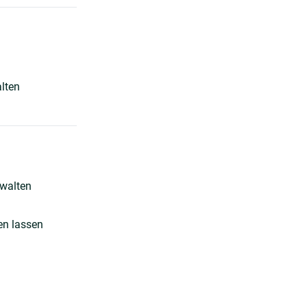
lten
rwalten
en lassen