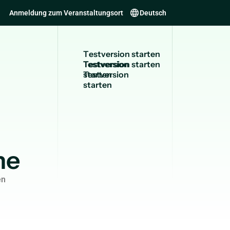
Anmeldung zum Veranstaltungsort
Deutsch
T
e
s
t
v
e
r
s
i
o
n
s
t
a
r
t
e
n
Testversion
starten
ne
en