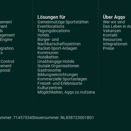
Lösungen für
Über Aqqo
gement
Gemeinnützige Sportstätten
Wer wir sind
ment
Eventlocations
Das Leben in A
ls
Tagungslocations
Vakanzen
agement
Hotels
Kontakt
 Engine
Bürger- und
Resources
Nachbarschaftszentren
Integrationen
egration
Racket-Sport-Anlagen
Preise
ts
Kommunen
Hotelketten
Control
Unabhängige Hotels
gement
Soziale Organisationen
oposal
Gastronomie
Bildungseinrichtungen
Kommerzielle Sportanlagen
Freizeit- und Erlebnisorte
Kulturzentren
Möglichkeiten, Aqqo zu nutzena
ammer: 71457534
Steuernummer: NL858723001B01