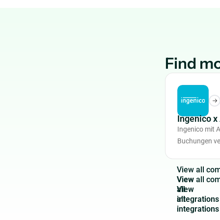
Find mo
Ingenico 
Ingenico mit 
Buchungen ve
V
i
e
w
a
l
l
c
o
View
all
integrations