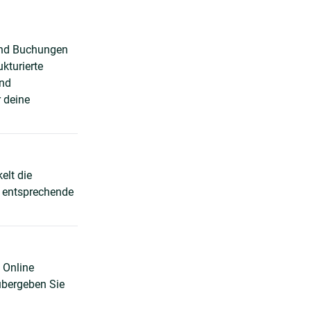
 und Buchungen
kturierte
und
 deine
elt die
e entsprechende
 Online
übergeben Sie