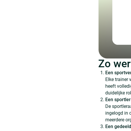
Zo werk
Een sportve
Elke trainer
heeft volled
duidelijke r
Een sportle
De sportlera
ingelogd in 
meerdere org
Een gedeeld