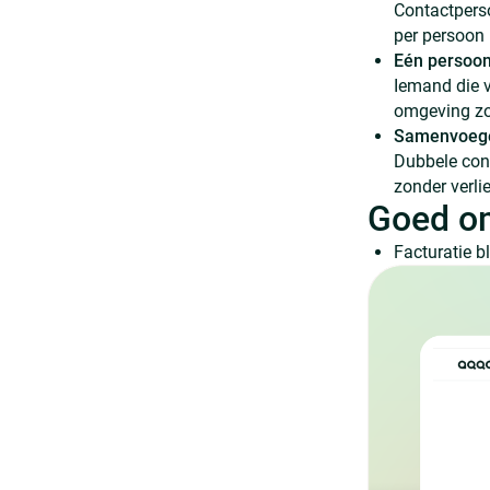
Contactperso
per persoon
Eén persoon
Iemand die 
omgeving zo
Samenvoegen
Dubbele con
zonder verli
Goed o
Facturatie b