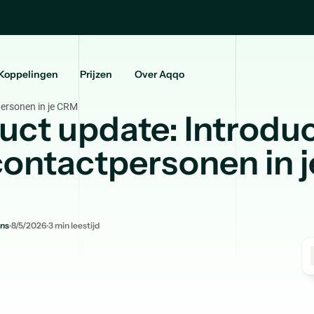
Koppelingen
Prijzen
Over Aqqo
personen in je CRM
uct update: Introduc
contactpersonen in j
.
.
ns
8/5/2026
3
min leestijd