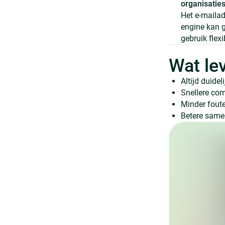
organisatie
Het e-mailad
engine kan g
gebruik flex
Wat le
Altijd duidel
Snellere com
Minder fout
Betere same