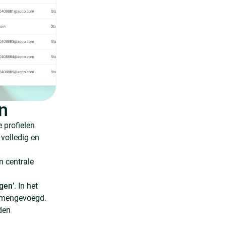
n
profielen
volledig en
n centrale
gen
’. In het
samengevoegd.
den