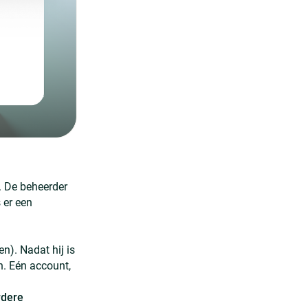
. De beheerder
 er een
n). Nadat hij is
n. Eén account,
rdere