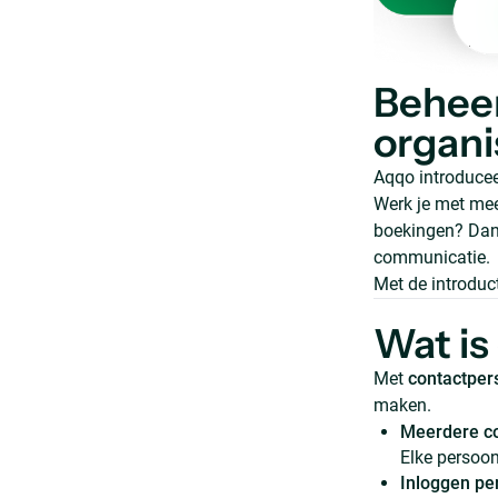
Behee
organi
Aqqo introducee
Werk je met me
boekingen? Dan 
communicatie.
Met de introduc
Wat is
Met
contactpe
maken.
Meerdere co
Elke persoon
Inloggen pe