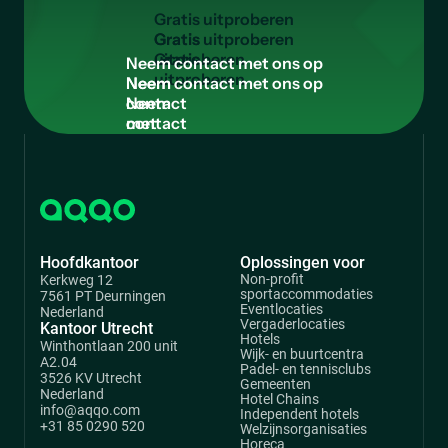
G
r
a
t
i
s
u
i
t
p
r
o
b
e
r
e
n
Gratis
uitproberen
N
e
e
m
c
o
n
t
a
c
t
m
e
t
o
n
s
o
p
Neem
contact
met
ons
op
Hoofdkantoor
Oplossingen voor
Non-profit
Kerkweg 12
sportaccommodaties
7561 PT Deurningen
Eventlocaties
Nederland
Vergaderlocaties
Kantoor Utrecht
Hotels
Winthontlaan 200 unit
Wijk- en buurtcentra
A2.04
Padel- en tennisclubs
3526 KV Utrecht
Gemeenten
Nederland
Hotel Chains
info@aqqo.com
Independent hotels
+31 85 0290 520
Welzijnsorganisaties
Horeca