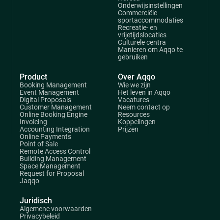
Onderwijsinstellingen
Commerciële
sportaccommodaties
Recreatie- en
vrijetijdslocaties
Culturele centra
Manieren om Aqqo te
gebruiken
Product
Over Aqqo
Booking Management
Wie we zijn
Event Management
Het leven in Aqqo
Digital Proposals
Vacatures
Customer Management
Neem contact op
Online Booking Engine
Resources
Invoicing
Koppelingen
Accounting Integration
Prijzen
Online Payments
Point of Sale
Remote Access Control
Building Management
Space Management
Request for Proposal
Jaqqo
Juridisch
Algemene voorwaarden
Privacybeleid