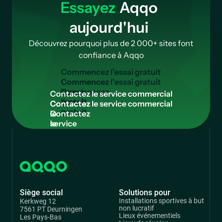
Essayez
Aqqo
aujourd'hui
Découvrez pourquoi plus de 2 000+ sites font
confiance à Aqqo
C
o
m
m
e
n
c
e
z
l
'
e
s
s
a
i
g
r
a
t
u
i
t
Commencez
l'essai
C
o
n
t
a
c
t
e
z
l
e
s
e
r
v
i
c
e
c
o
m
m
e
r
c
i
a
l
gratuit
Contactez
le
service
commercial
Siège social
Solutions pour
Installations sportives à but
Kerkweg 12
non lucratif
7561 PT Deurningen
Lieux événementiels
Les Pays-Bas