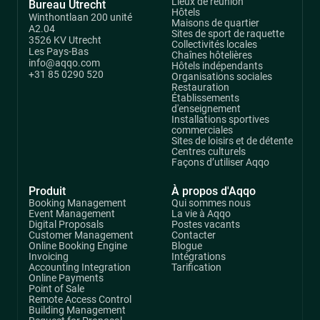
Lieux de réunion
Bureau Utrecht
Hôtels
Winthontlaan 200 unité
Maisons de quartier
A2.04
Sites de sport de raquette
3526 KV Utrecht
Collectivités locales
Les Pays-Bas
Chaînes hôtelières
info@aqqo.com
Hôtels indépendants
+31 85 0290 520
Organisations sociales
Restauration
Établissements
d'enseignement
Installations sportives
commerciales
Sites de loisirs et de détente
Centres culturels
Façons d’utiliser Aqqo
Produit
À propos d'Aqqo
Booking Management
Qui sommes nous
Event Management
La vie à Aqqo
Digital Proposals
Postes vacants
Customer Management
Contacter
Online Booking Engine
Blogue
Invoicing
Intégrations
Accounting Integration
Tarification
Online Payments
Point of Sale
Remote Access Control
Building Management