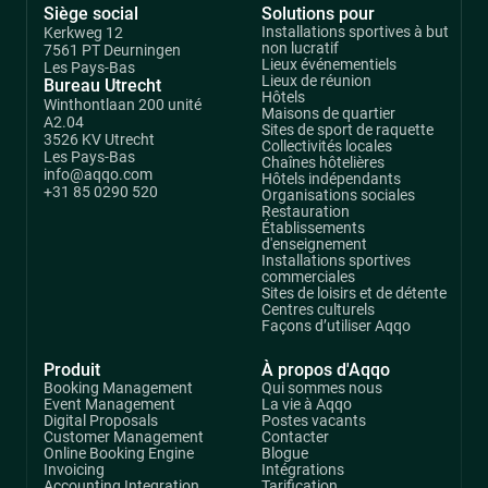
Siège social
Solutions pour
Installations sportives à but
Kerkweg 12
non lucratif
7561 PT Deurningen
Lieux événementiels
Les Pays-Bas
Lieux de réunion
Bureau Utrecht
Hôtels
Winthontlaan 200 unité
Maisons de quartier
A2.04
Sites de sport de raquette
3526 KV Utrecht
Collectivités locales
Les Pays-Bas
Chaînes hôtelières
info@aqqo.com
Hôtels indépendants
+31 85 0290 520
Organisations sociales
Restauration
Établissements
d'enseignement
Installations sportives
commerciales
Sites de loisirs et de détente
Centres culturels
Façons d’utiliser Aqqo
Produit
À propos d'Aqqo
Booking Management
Qui sommes nous
Event Management
La vie à Aqqo
Digital Proposals
Postes vacants
Customer Management
Contacter
Online Booking Engine
Blogue
Invoicing
Intégrations
Accounting Integration
Tarification