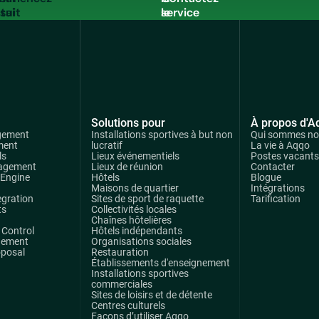
tuit
service
commercial
Solutions pour
À propos d'A
gement
Installations sportives à but non
Qui sommes n
ment
lucratif
La vie à Aqqo
ls
Lieux événementiels
Postes vacants
agement
Lieux de réunion
Contacter
 Engine
Hôtels
Blogue
Maisons de quartier
Intégrations
egration
Sites de sport de raquette
Tarification
ts
Collectivités locales
Chaînes hôtelières
Control
Hôtels indépendants
gement
Organisations sociales
oposal
Restauration
Établissements d'enseignement
Installations sportives
commerciales
Sites de loisirs et de détente
Centres culturels
Façons d’utiliser Aqqo