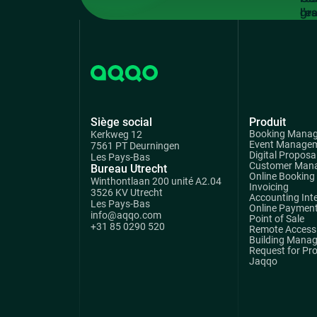
gra
Siège social
Produit
Booking Mana
Kerkweg 12
Event Manage
7561 PT Deurningen
Digital Proposa
Les Pays-Bas
Customer Man
Bureau Utrecht
Online Booking
Winthontlaan 200 unité A2.04
Invoicing
3526 KV Utrecht
Accounting Int
Les Pays-Bas
Online Paymen
info@aqqo.com
Point of Sale
+31 85 0290 520
Remote Access 
Building Mana
Request for Pr
Jaqqo