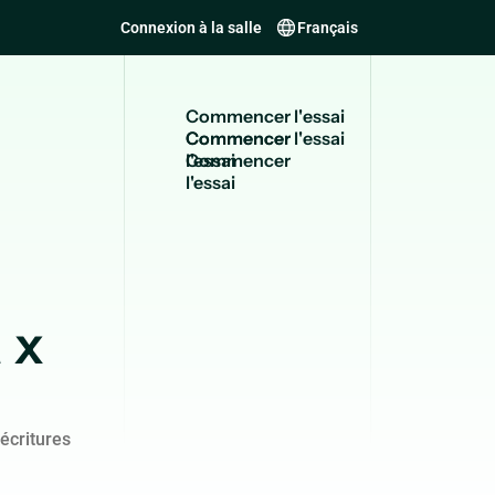
Connexion à la salle
Français
C
o
m
m
e
n
c
e
r
l
'
e
s
s
a
i
Commencer
l'essai
 x
écritures