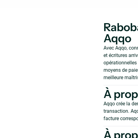
Raboba
Aqqo
Avec Aqqo, con
et écritures ar
opérationnelles 
moyens de paiem
meilleure maîtri
À pro
Aqqo crée la de
transaction. Aqq
facture corresp
À prop