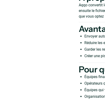
Aqqo convertit 
ensuite le fich
que vous optez p
Avant
Envoyer aut
Réduire les e
Garder les r
Créer une pis
Pour q
Équipes fina
Opérateurs q
Équipes qui 
Organisatio