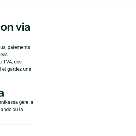
on via
nus, paiements
nées
la TVA, des
l et gardez une
a
nikassa gère la
mande ou la