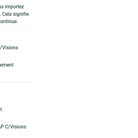
us importez
 Cela signifie
continue.
/Visions
chement
t
AP C/Visions