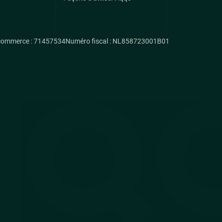
commerce : 71457534
Numéro fiscal : NL858723001B01