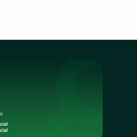
qo
c
i
a
l