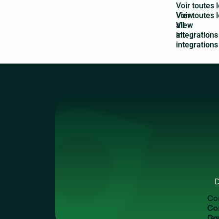
V
o
i
r
t
o
u
t
e
s
l
View
all
integrations
D
C
o
Co
l'e