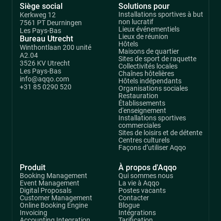
Siège social
Solutions pour
Installations sportives à but
Kerkweg 12
non lucratif
7561 PT Deurningen
Lieux événementiels
Les Pays-Bas
Lieux de réunion
Bureau Utrecht
Hôtels
Winthontlaan 200 unité
Maisons de quartier
A2.04
Sites de sport de raquette
3526 KV Utrecht
Collectivités locales
Les Pays-Bas
Chaînes hôtelières
info@aqqo.com
Hôtels indépendants
+31 85 0290 520
Organisations sociales
Restauration
Établissements
d'enseignement
Installations sportives
commerciales
Sites de loisirs et de détente
Centres culturels
Façons d’utiliser Aqqo
Produit
À propos d'Aqqo
Booking Management
Qui sommes nous
Event Management
La vie à Aqqo
Digital Proposals
Postes vacants
Customer Management
Contacter
Online Booking Engine
Blogue
Invoicing
Intégrations
Accounting Integration
Tarification