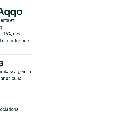
 Aqqo
ents et
es
la TVA, des
l et gardez une
a
nikassa gère la
mande ou la
ociations,