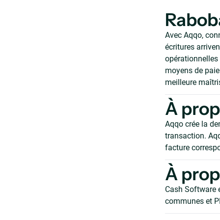
Rabob
Avec Aqqo, con
écritures arriv
opérationnelles 
moyens de paiem
meilleure maîtri
À pro
Aqqo crée la de
transaction. Aqq
facture corresp
À prop
Cash Software e
communes et PM