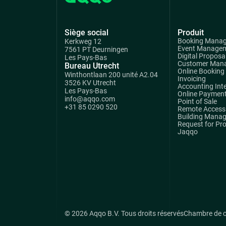
Siège social
Produit
Booking Mana
Kerkweg 12
Event Manage
7561 PT Deurningen
Digital Proposa
Les Pays-Bas
Customer Man
Bureau Utrecht
Online Booking
Winthontlaan 200 unité A2.04
Invoicing
3526 KV Utrecht
Accounting Int
Les Pays-Bas
Online Paymen
info@aqqo.com
Point of Sale
+31 85 0290 520
Remote Access 
Building Mana
Request for Pr
Jaqqo
© 2026 Aqqo B.V. Tous droits réservés
Chambre de 