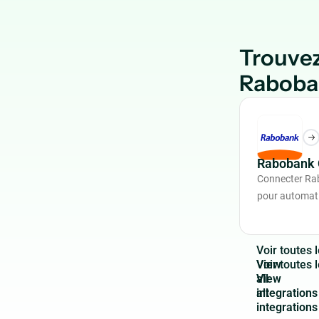
Trouvez
Raboba
Rabobank 
Connecter Ra
pour automatis
V
o
i
r
t
o
u
t
e
s
l
View
all
integrations