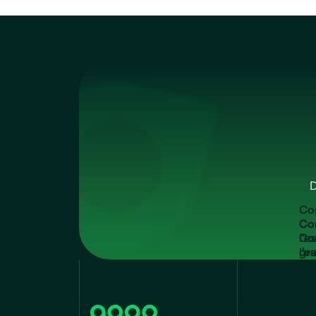
D
C
o
Co
l'e
gra