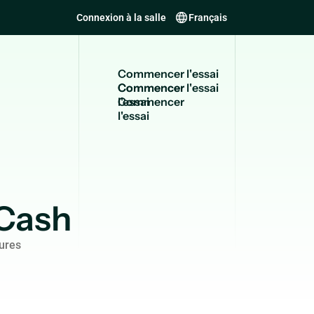
Connexion à la salle
Français
C
o
m
m
e
n
c
e
r
l
'
e
s
s
a
i
Commencer
l'essai
Cash
ures