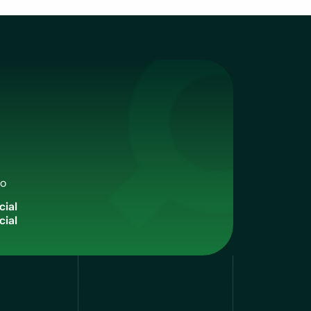
qo
c
i
a
l