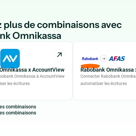
 plus de combinaisons avec
nk Omnikassa
Omnikassa x AccountView
Rabobank Omnikassa 
bobank Omnikassa à AccountView
Connecter Rabobank Omnika
er les écritures
automatiser les écritures
e
s
c
o
m
b
i
n
a
i
s
o
n
s