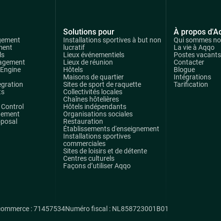
Solutions pour
À propos d'A
gement
Installations sportives à but non
Qui sommes n
ment
lucratif
La vie à Aqqo
ls
Lieux événementiels
Postes vacants
agement
Lieux de réunion
Contacter
 Engine
Hôtels
Blogue
Maisons de quartier
Intégrations
egration
Sites de sport de raquette
Tarification
ts
Collectivités locales
Chaînes hôtelières
Control
Hôtels indépendants
gement
Organisations sociales
oposal
Restauration
Établissements d'enseignement
Installations sportives
commerciales
Sites de loisirs et de détente
Centres culturels
Façons d’utiliser Aqqo
commerce : 71457534
Numéro fiscal : NL858723001B01