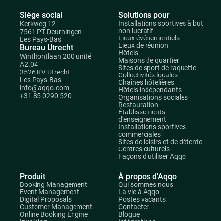
Siège social
Solutions pour
Installations sportives à but
Kerkweg 12
non lucratif
7561 PT Deurningen
Lieux événementiels
Les Pays-Bas
Lieux de réunion
Bureau Utrecht
Hôtels
Winthontlaan 200 unité
Maisons de quartier
A2.04
Sites de sport de raquette
3526 KV Utrecht
Collectivités locales
Les Pays-Bas
Chaînes hôtelières
info@aqqo.com
Hôtels indépendants
+31 85 0290 520
Organisations sociales
Restauration
Établissements
d'enseignement
Installations sportives
commerciales
Sites de loisirs et de détente
Centres culturels
Façons d’utiliser Aqqo
Produit
À propos d'Aqqo
Booking Management
Qui sommes nous
Event Management
La vie à Aqqo
Digital Proposals
Postes vacants
Customer Management
Contacter
Online Booking Engine
Blogue