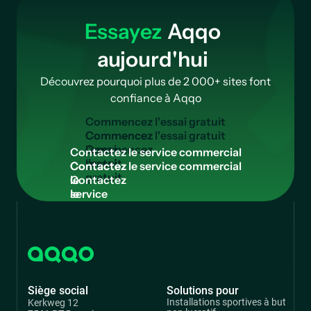
Essayez
Aqqo
aujourd'hui
Découvrez pourquoi plus de 2 000+ sites font
confiance à Aqqo
C
o
m
m
e
n
c
e
z
l
'
e
s
s
a
i
g
r
a
t
u
i
t
Commencez
l'essai
C
o
n
t
a
c
t
e
z
l
e
s
e
r
v
i
c
e
c
o
m
m
e
r
c
i
a
l
gratuit
Contactez
le
service
commercial
Siège social
Solutions pour
Installations sportives à but
Kerkweg 12