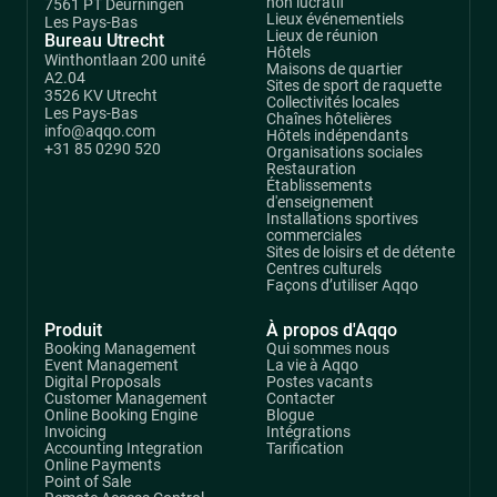
non lucratif
7561 PT Deurningen
Lieux événementiels
Les Pays-Bas
Lieux de réunion
Bureau Utrecht
Hôtels
Winthontlaan 200 unité
Maisons de quartier
A2.04
Sites de sport de raquette
3526 KV Utrecht
Collectivités locales
Les Pays-Bas
Chaînes hôtelières
info@aqqo.com
Hôtels indépendants
+31 85 0290 520
Organisations sociales
Restauration
Établissements
d'enseignement
Installations sportives
commerciales
Sites de loisirs et de détente
Centres culturels
Façons d’utiliser Aqqo
Produit
À propos d'Aqqo
Booking Management
Qui sommes nous
Event Management
La vie à Aqqo
Digital Proposals
Postes vacants
Customer Management
Contacter
Online Booking Engine
Blogue
Invoicing
Intégrations
Accounting Integration
Tarification
Online Payments
Point of Sale