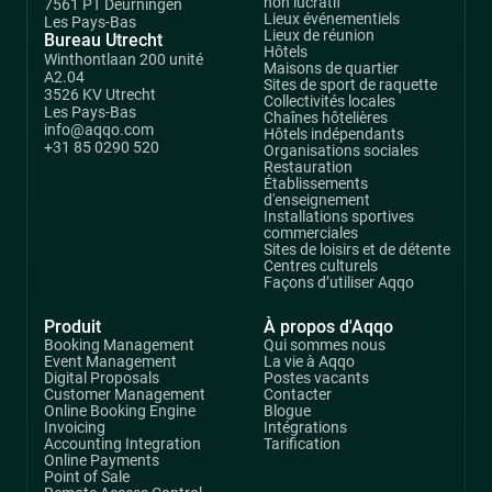
non lucratif
7561 PT Deurningen
Lieux événementiels
Les Pays-Bas
Lieux de réunion
Bureau Utrecht
Hôtels
Winthontlaan 200 unité
Maisons de quartier
A2.04
Sites de sport de raquette
3526 KV Utrecht
Collectivités locales
Les Pays-Bas
Chaînes hôtelières
info@aqqo.com
Hôtels indépendants
+31 85 0290 520
Organisations sociales
Restauration
Établissements
d'enseignement
Installations sportives
commerciales
Sites de loisirs et de détente
Centres culturels
Façons d’utiliser Aqqo
Produit
À propos d'Aqqo
Booking Management
Qui sommes nous
Event Management
La vie à Aqqo
Digital Proposals
Postes vacants
Customer Management
Contacter
Online Booking Engine
Blogue
Invoicing
Intégrations
Accounting Integration
Tarification
Online Payments
Point of Sale