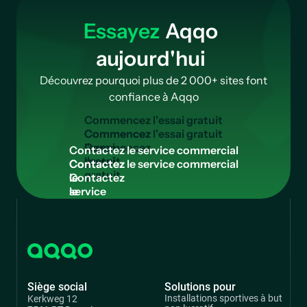
Essayez
Aqqo
aujourd'hui
Découvrez pourquoi plus de 2 000+ sites font
confiance à Aqqo
C
o
m
m
e
n
c
e
z
l
'
e
s
s
a
i
g
r
a
t
u
i
t
Commencez
l'essai
C
o
n
t
a
c
t
e
z
l
e
s
e
r
v
i
c
e
c
o
m
m
e
r
c
i
a
l
gratuit
Contactez
le
service
commercial
Siège social
Solutions pour
Installations sportives à but
Kerkweg 12