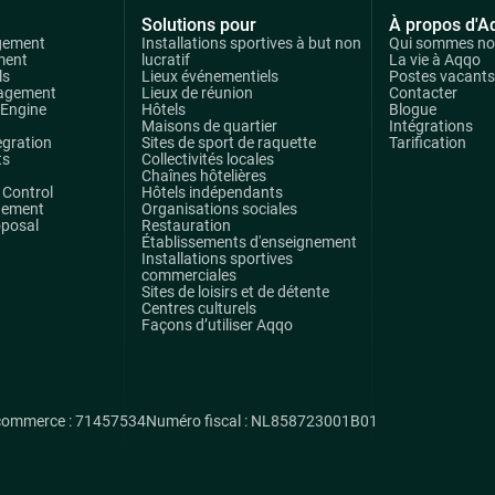
Solutions pour
À propos d'A
gement
Installations sportives à but non
Qui sommes n
ment
lucratif
La vie à Aqqo
ls
Lieux événementiels
Postes vacants
agement
Lieux de réunion
Contacter
 Engine
Hôtels
Blogue
Maisons de quartier
Intégrations
egration
Sites de sport de raquette
Tarification
ts
Collectivités locales
Chaînes hôtelières
Control
Hôtels indépendants
gement
Organisations sociales
oposal
Restauration
Établissements d'enseignement
Installations sportives
commerciales
Sites de loisirs et de détente
Centres culturels
Façons d’utiliser Aqqo
commerce : 71457534
Numéro fiscal : NL858723001B01