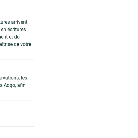
ures arrivent
en écritures
ment et du
îtrise de votre
rvations, les
rs Aqqo, afin