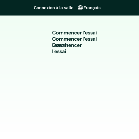
Connexion à la salle
Français
C
o
m
m
e
n
c
e
r
l
'
e
s
s
a
i
Commencer
l'essai