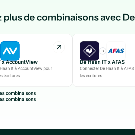
 plus de combinaisons avec De
T x AccountView
De Haan IT x AFAS
Haan It à AccountView pour
Connecter De Haan It à AFAS
s écritures
les écritures
e
s
c
o
m
b
i
n
a
i
s
o
n
s