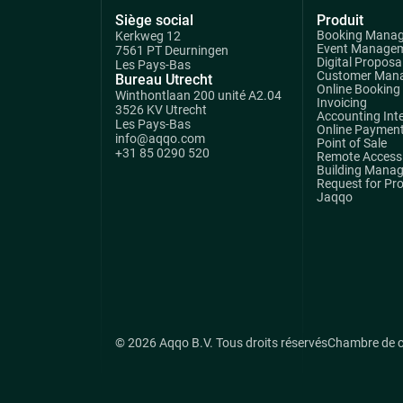
Siège social
Produit
Booking Mana
Kerkweg 12
Event Manage
7561 PT Deurningen
Digital Proposa
Les Pays-Bas
Customer Man
Bureau Utrecht
Online Booking
Winthontlaan 200 unité A2.04
Invoicing
3526 KV Utrecht
Accounting Int
Les Pays-Bas
Online Paymen
info@aqqo.com
Point of Sale
+31 85 0290 520
Remote Access 
Building Mana
Request for Pr
Jaqqo
© 2026 Aqqo B.V. Tous droits réservés
Chambre de 