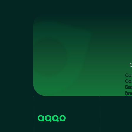
D
C
o
Co
l'e
gra