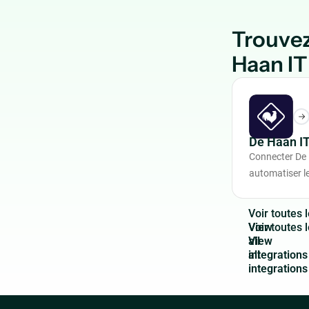
Trouvez
Haan IT
De Haan I
Connecter De 
automatiser le
V
o
i
r
t
o
u
t
e
s
l
View
all
integrations