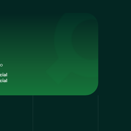
qo
c
i
a
l