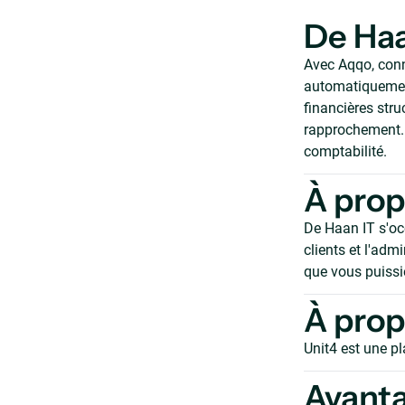
De Haa
Avec Aqqo, conne
automatiquement
financières str
rapprochement. 
comptabilité.
À prop
De Haan IT s'oc
clients et l'adm
que vous puissie
À prop
Unit4 est une p
Avant