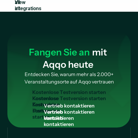
all
integrations
Fangen Sie an
mit
Aqqo heute
Entdecken Sie, warum mehr als 2.000+
Veranstaltungsorte auf Aqqo vertrauen
K
o
s
t
e
n
l
o
s
e
T
e
s
t
v
e
r
s
i
o
n
s
t
a
r
t
e
n
Kostenlose
Testversion
V
e
r
t
r
i
e
b
k
o
n
t
a
k
t
i
e
r
e
n
starten
Vertrieb
kontaktieren