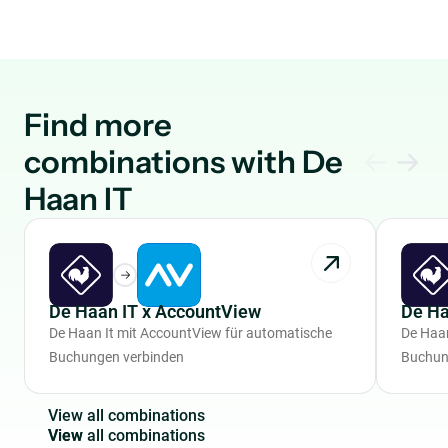
Find more
combinations with De
Haan IT
De Haan IT x AccountView
De Ha
De Haan It mit AccountView für automatische
De Haan
Buchungen verbinden
Buchun
V
i
e
w
a
l
l
c
o
m
b
i
n
a
t
i
o
n
s
View