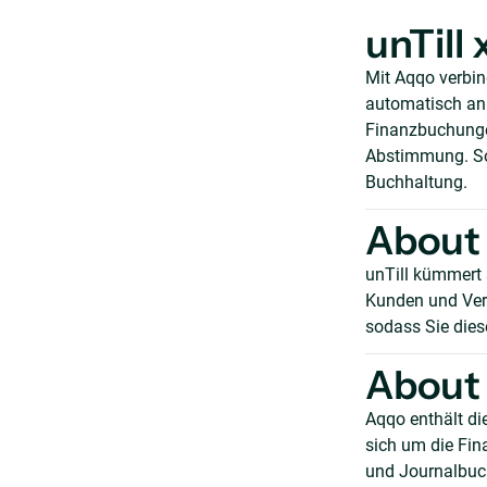
unTill
Mit Aqqo verbi
automatisch an d
Finanzbuchunge
Abstimmung. So 
Buchhaltung.
About 
unTill kümmert 
Kunden und Ver
sodass Sie diese
About
Aqqo enthält d
sich um die Fi
und Journalbuch