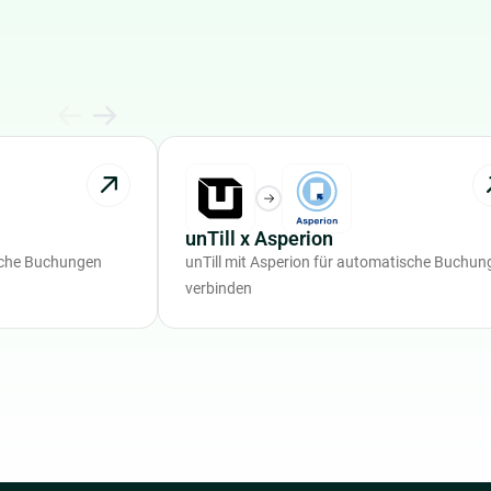
unTill x Asperion
ische Buchungen
unTill mit Asperion für automatische Buchun
verbinden