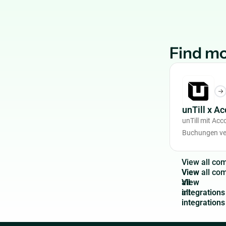
Find mo
unTill x A
unTill mit Ac
Buchungen ve
V
i
e
w
a
l
l
c
o
View
all
integrations