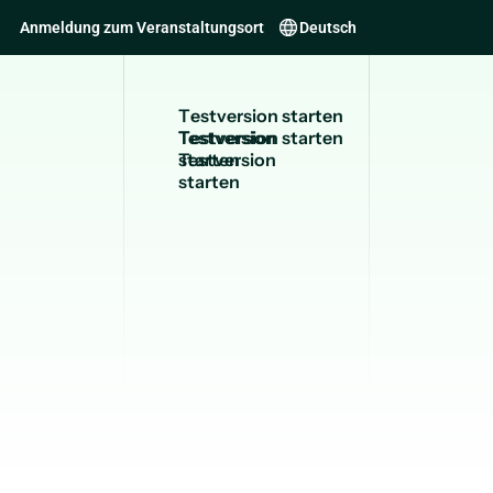
Anmeldung zum Veranstaltungsort
Deutsch
T
e
s
t
v
e
r
s
i
o
n
s
t
a
r
t
e
n
Testversion
starten