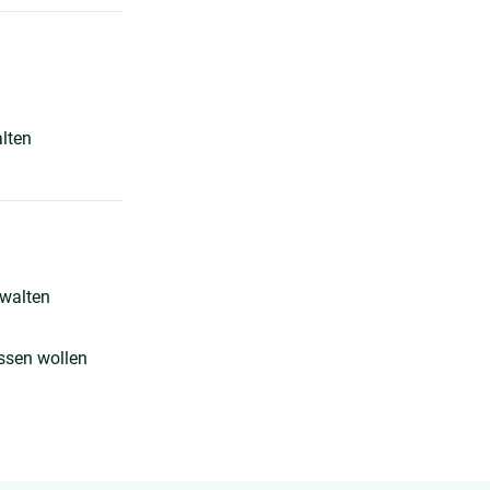
lten
rwalten
ssen wollen