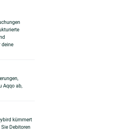
Buchungen
kturierte
und
 deine
ierungen,
u Aqqo ab,
eybird kümmert
 Sie Debitoren