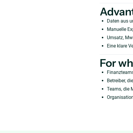
Advan
Daten aus u
Manuelle Exp
Umsatz, MwS
Eine klare V
For w
Finanzteams
Betreiber, 
Teams, die 
Organisation