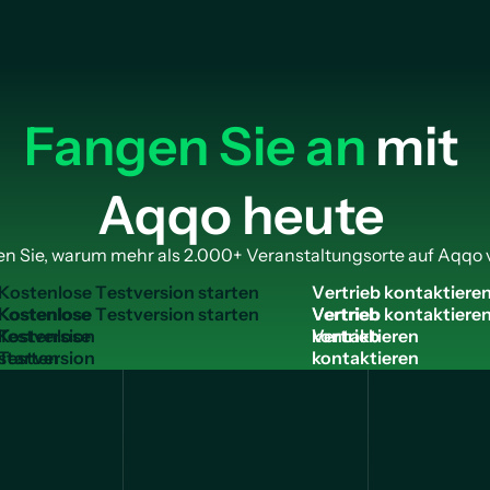
Fangen Sie an
mit
Aqqo heute
n Sie, warum mehr als 2.000+ Veranstaltungsorte auf Aqqo 
K
o
s
t
e
n
l
o
s
e
T
e
s
t
v
e
r
s
i
o
n
s
t
a
r
t
e
n
V
e
r
t
r
i
e
b
k
o
n
t
a
k
t
i
e
r
e
Kostenlose
Vertrieb
Testversion
kontaktieren
starten