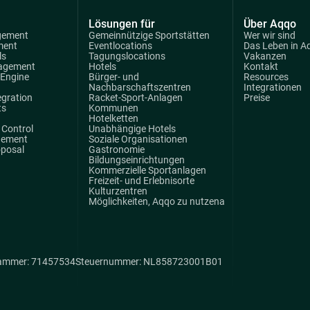
Lösungen für
Über Aqqo
gement
Gemeinnützige Sportstätten
Wer wir sind
ment
Eventlocations
Das Leben in A
ls
Tagungslocations
Vakanzen
agement
Hotels
Kontakt
 Engine
Bürger- und
Resources
Nachbarschaftszentren
Integrationen
egration
Racket-Sport-Anlagen
Preise
ts
Kommunen
Hotelketten
Control
Unabhängige Hotels
gement
Soziale Organisationen
oposal
Gastronomie
Bildungseinrichtungen
Kommerzielle Sportanlagen
Freizeit- und Erlebnisorte
Kulturzentren
Möglichkeiten, Aqqo zu nutzena
ammer: 71457534
Steuernummer: NL858723001B01