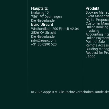
Hauptsitz
Produkt
Booking Mana
Kerkweg 12
Event Manage
7561 PT Deurningen
Digital Proposa
Die Niederlande
Customer Man
Büro Utrecht
Online Booking
Winthontlaan 200 Einheit A2.04
Invoicing
3526 KV Utrecht
Accounting Int
Die Niederlande
Online Paymen
info@aqqo.com
Point of Sale
+31 85 0290 520
Remote Access 
Building Mana
Request for Pr
Jaqqo
© 2026 Aqqo B.V. Alle Rechte vorbehalten
Handelsk