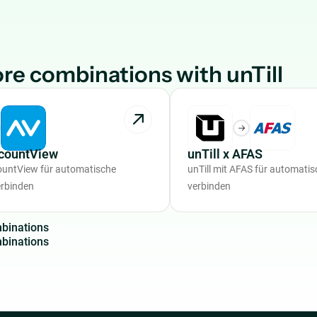
re combinations with unTill
ccountView
unTill x AFAS
countView für automatische
unTill mit AFAS für automat
rbinden
verbinden
m
b
i
n
a
t
i
o
n
s