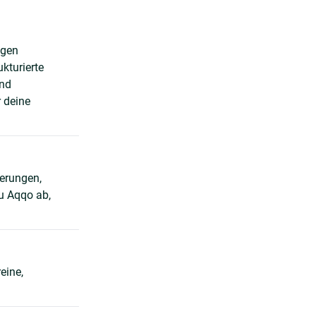
ngen
kturierte
und
 deine
ierungen,
u Aqqo ab,
eine,