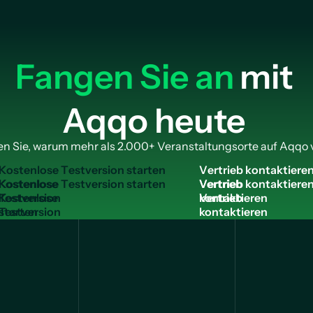
Fangen Sie an
mit
Aqqo heute
n Sie, warum mehr als 2.000+ Veranstaltungsorte auf Aqqo 
K
o
s
t
e
n
l
o
s
e
T
e
s
t
v
e
r
s
i
o
n
s
t
a
r
t
e
n
V
e
r
t
r
i
e
b
k
o
n
t
a
k
t
i
e
r
e
Kostenlose
Vertrieb
Testversion
kontaktieren
starten