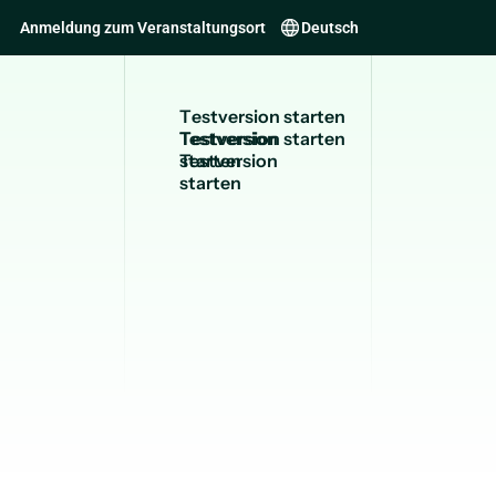
Anmeldung zum Veranstaltungsort
Deutsch
T
e
s
t
v
e
r
s
i
o
n
s
t
a
r
t
e
n
Testversion
starten