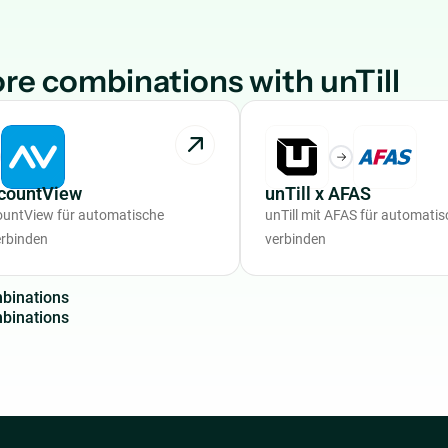
re combinations with unTill
ccountView
unTill x AFAS
countView für automatische
unTill mit AFAS für automat
rbinden
verbinden
m
b
i
n
a
t
i
o
n
s