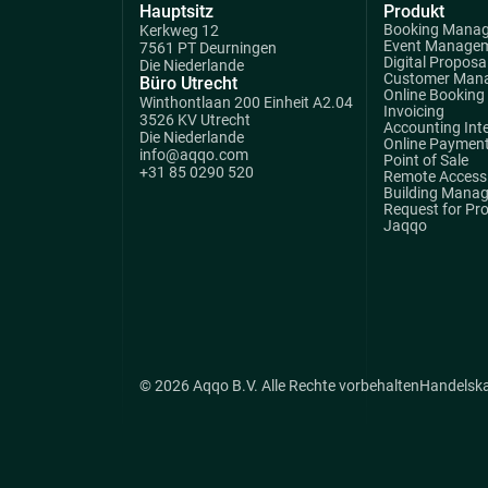
Hauptsitz
Produkt
Booking Mana
Kerkweg 12
Event Manage
7561 PT Deurningen
Digital Proposa
Die Niederlande
Customer Man
Büro Utrecht
Online Booking
Winthontlaan 200 Einheit A2.04
Invoicing
3526 KV Utrecht
Accounting Int
Die Niederlande
Online Paymen
info@aqqo.com
Point of Sale
+31 85 0290 520
Remote Access 
Building Mana
Request for Pr
Jaqqo
© 2026 Aqqo B.V. Alle Rechte vorbehalten
Handelsk