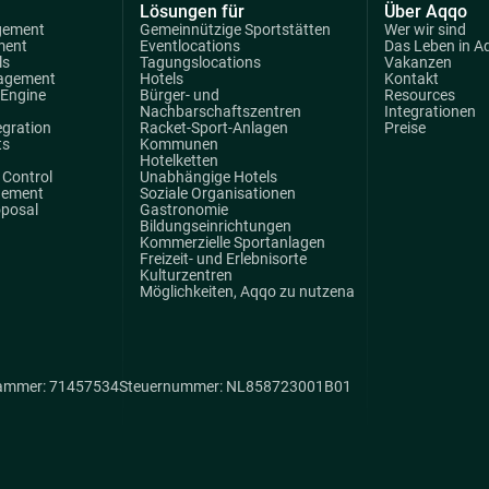
Lösungen für
Über Aqqo
gement
Gemeinnützige Sportstätten
Wer wir sind
ment
Eventlocations
Das Leben in A
ls
Tagungslocations
Vakanzen
agement
Hotels
Kontakt
 Engine
Bürger- und
Resources
Nachbarschaftszentren
Integrationen
egration
Racket-Sport-Anlagen
Preise
ts
Kommunen
Hotelketten
Control
Unabhängige Hotels
gement
Soziale Organisationen
oposal
Gastronomie
Bildungseinrichtungen
Kommerzielle Sportanlagen
Freizeit- und Erlebnisorte
Kulturzentren
Möglichkeiten, Aqqo zu nutzena
ammer: 71457534
Steuernummer: NL858723001B01