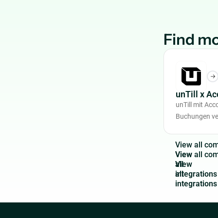
Find mo
unTill x A
unTill mit Ac
Buchungen ve
V
i
e
w
a
l
l
c
o
View
all
integrations