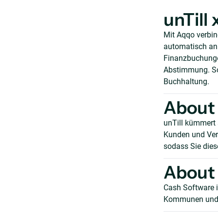
unTill
Mit Aqqo verbi
automatisch an d
Finanzbuchunge
Abstimmung. So 
Buchhaltung.
About 
unTill kümmert 
Kunden und Ver
sodass Sie diese
About
Cash Software i
Kommunen und K