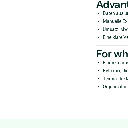
Advan
Daten aus u
Manuelle Exp
Umsatz, MwS
Eine klare V
For w
Finanzteams
Betreiber, 
Teams, die 
Organisation