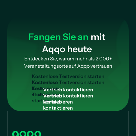
Fangen Sie an
mit
Aqqo heute
Entdecken Sie, warum mehr als 2.000+
Veranstaltungsorte auf Aqqo vertrauen
K
o
s
t
e
n
l
o
s
e
T
e
s
t
v
e
r
s
i
o
n
s
t
a
r
t
e
n
Kostenlose
Testversion
V
e
r
t
r
i
e
b
k
o
n
t
a
k
t
i
e
r
e
n
starten
Vertrieb
kontaktieren