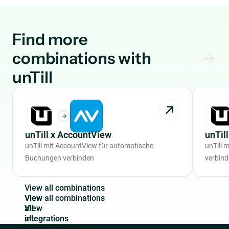
Find more
combinations with
unTill
unTill x AccountView
unTil
unTill mit AccountView für automatische
unTill 
Buchungen verbinden
verbin
V
i
e
w
a
l
l
c
o
m
b
i
n
a
t
i
o
n
s
View
all
integrations