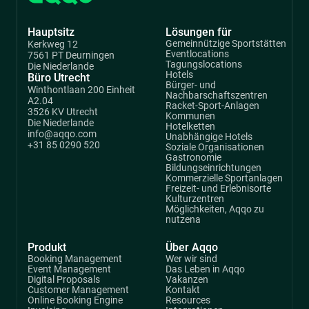
Hauptsitz
Lösungen für
Gemeinnützige Sportstätten
Kerkweg 12
Eventlocations
7561 PT Deurningen
Tagungslocations
Die Niederlande
Hotels
Büro Utrecht
Bürger- und
Winthontlaan 200 Einheit
Nachbarschaftszentren
A2.04
Racket-Sport-Anlagen
3526 KV Utrecht
Kommunen
Die Niederlande
Hotelketten
info@aqqo.com
Unabhängige Hotels
+31 85 0290 520
Soziale Organisationen
Gastronomie
Bildungseinrichtungen
Kommerzielle Sportanlagen
Freizeit- und Erlebnisorte
Kulturzentren
Möglichkeiten, Aqqo zu
nutzena
Produkt
Über Aqqo
Booking Management
Wer wir sind
Event Management
Das Leben in Aqqo
Digital Proposals
Vakanzen
Customer Management
Kontakt
Online Booking Engine
Resources