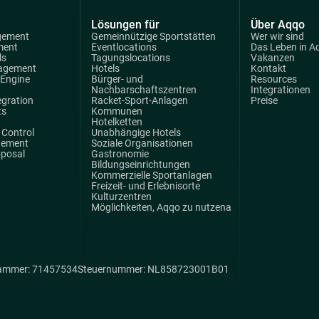
Lösungen für
Über Aqqo
gement
Gemeinnützige Sportstätten
Wer wir sind
ment
Eventlocations
Das Leben in A
ls
Tagungslocations
Vakanzen
agement
Hotels
Kontakt
 Engine
Bürger- und
Resources
Nachbarschaftszentren
Integrationen
egration
Racket-Sport-Anlagen
Preise
ts
Kommunen
Hotelketten
Control
Unabhängige Hotels
gement
Soziale Organisationen
oposal
Gastronomie
Bildungseinrichtungen
Kommerzielle Sportanlagen
Freizeit- und Erlebnisorte
Kulturzentren
Möglichkeiten, Aqqo zu nutzena
ammer: 71457534
Steuernummer: NL858723001B01