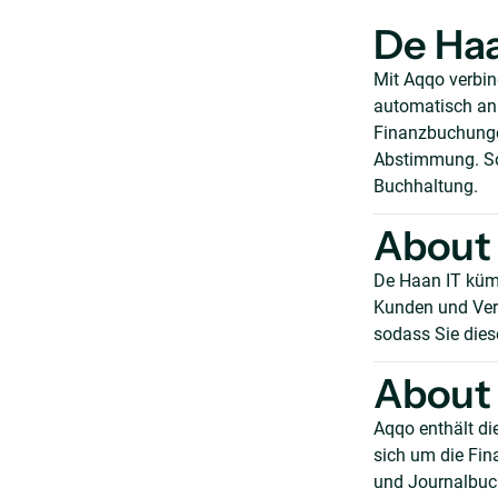
De Haa
Mit Aqqo verbin
automatisch an d
Finanzbuchunge
Abstimmung. So 
Buchhaltung.
About 
De Haan IT küm
Kunden und Ver
sodass Sie diese
About 
Aqqo enthält di
sich um die Fi
und Journalbuch