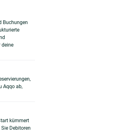
nd Buchungen
kturierte
und
 deine
eservierungen,
u Aqqo ab,
Start kümmert
 Sie Debitoren