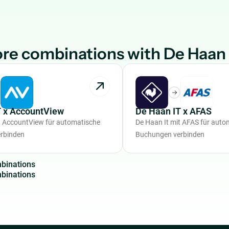
re combinations with De Haan 
T x AccountView
De Haan IT x AFAS
t AccountView für automatische
De Haan It mit AFAS für auto
rbinden
Buchungen verbinden
m
b
i
n
a
t
i
o
n
s