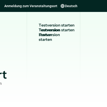
Anmeldung zum Veranstaltungsort
Deutsch
T
e
s
t
v
e
r
s
i
o
n
s
t
a
r
t
e
n
Testversion
starten
rt
n