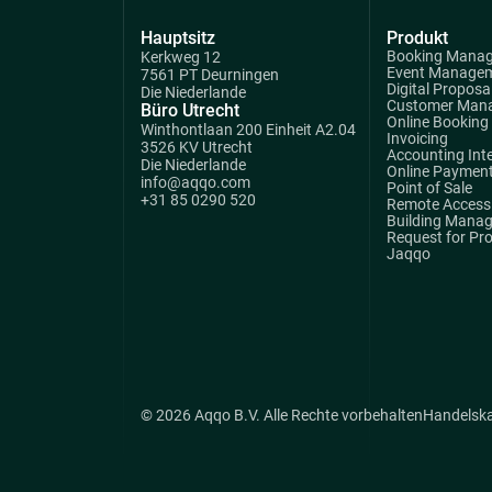
Hauptsitz
Produkt
Booking Mana
Kerkweg 12
Event Manage
7561 PT Deurningen
Digital Proposa
Die Niederlande
Customer Man
Büro Utrecht
Online Booking
Winthontlaan 200 Einheit A2.04
Invoicing
3526 KV Utrecht
Accounting Int
Die Niederlande
Online Paymen
info@aqqo.com
Point of Sale
+31 85 0290 520
Remote Access 
Building Mana
Request for Pr
Jaqqo
© 2026 Aqqo B.V. Alle Rechte vorbehalten
Handelsk