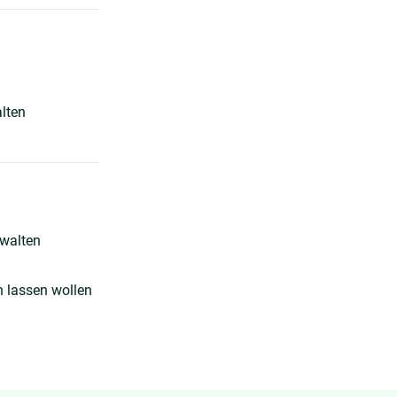
lten
rwalten
n lassen wollen