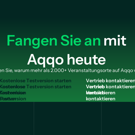
Fangen Sie an
mit
Aqqo heute
n Sie, warum mehr als 2.000+ Veranstaltungsorte auf Aqqo 
K
o
s
t
e
n
l
o
s
e
T
e
s
t
v
e
r
s
i
o
n
s
t
a
r
t
e
n
V
e
r
t
r
i
e
b
k
o
n
t
a
k
t
i
e
r
e
Kostenlose
Vertrieb
Testversion
kontaktieren
starten