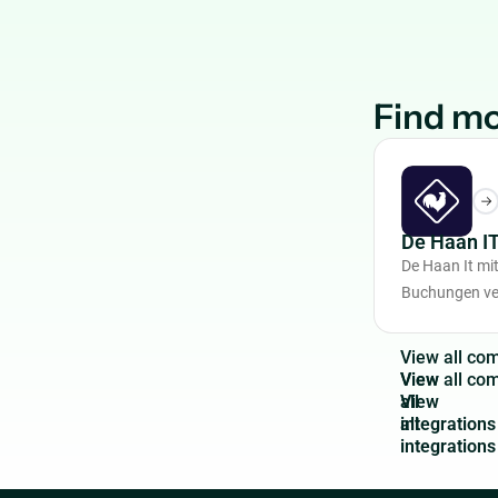
Find mo
De Haan I
De Haan It mi
Buchungen ve
V
i
e
w
a
l
l
c
o
View
all
integrations