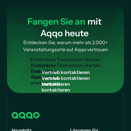
Fangen Sie an
mit
Aqqo heute
Entdecken Sie, warum mehr als 2.000+
Veranstaltungsorte auf Aqqo vertrauen
K
o
s
t
e
n
l
o
s
e
T
e
s
t
v
e
r
s
i
o
n
s
t
a
r
t
e
n
Kostenlose
Testversion
V
e
r
t
r
i
e
b
k
o
n
t
a
k
t
i
e
r
e
n
starten
Vertrieb
kontaktieren
Hauptsitz
Lösungen für