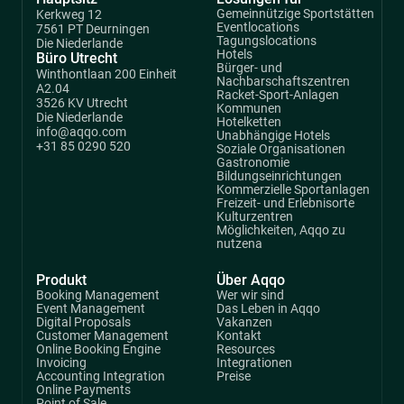
Gemeinnützige Sportstätten
Kerkweg 12
Eventlocations
7561 PT Deurningen
Tagungslocations
Die Niederlande
Hotels
Büro Utrecht
Bürger- und
Winthontlaan 200 Einheit
Nachbarschaftszentren
A2.04
Racket-Sport-Anlagen
3526 KV Utrecht
Kommunen
Die Niederlande
Hotelketten
info@aqqo.com
Unabhängige Hotels
+31 85 0290 520
Soziale Organisationen
Gastronomie
Bildungseinrichtungen
Kommerzielle Sportanlagen
Freizeit- und Erlebnisorte
Kulturzentren
Möglichkeiten, Aqqo zu
nutzena
Produkt
Über Aqqo
Booking Management
Wer wir sind
Event Management
Das Leben in Aqqo
Digital Proposals
Vakanzen
Customer Management
Kontakt
Online Booking Engine
Resources
Invoicing
Integrationen
Accounting Integration
Preise
Online Payments
Point of Sale