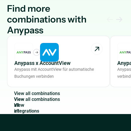
Find more
combinations with
Anypass
Anypass x AccountView
Anypa
Anypass mit AccountView für automatische
Anypas
Buchungen verbinden
verbin
V
i
e
w
a
l
l
c
o
m
b
i
n
a
t
i
o
n
s
View
all
integrations