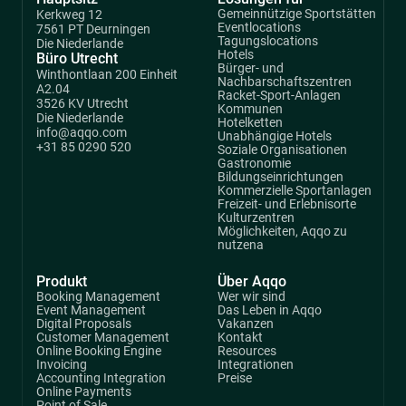
Gemeinnützige Sportstätten
Kerkweg 12
Eventlocations
7561 PT Deurningen
Tagungslocations
Die Niederlande
Hotels
Büro Utrecht
Bürger- und
Winthontlaan 200 Einheit
Nachbarschaftszentren
A2.04
Racket-Sport-Anlagen
3526 KV Utrecht
Kommunen
Die Niederlande
Hotelketten
info@aqqo.com
Unabhängige Hotels
+31 85 0290 520
Soziale Organisationen
Gastronomie
Bildungseinrichtungen
Kommerzielle Sportanlagen
Freizeit- und Erlebnisorte
Kulturzentren
Möglichkeiten, Aqqo zu
nutzena
Produkt
Über Aqqo
Booking Management
Wer wir sind
Event Management
Das Leben in Aqqo
Digital Proposals
Vakanzen
Customer Management
Kontakt
Online Booking Engine
Resources
Invoicing
Integrationen
Accounting Integration
Preise
Online Payments
Point of Sale