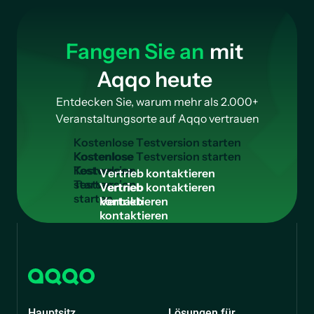
Fangen Sie an
mit
Aqqo heute
Entdecken Sie, warum mehr als 2.000+
Veranstaltungsorte auf Aqqo vertrauen
K
o
s
t
e
n
l
o
s
e
T
e
s
t
v
e
r
s
i
o
n
s
t
a
r
t
e
n
Kostenlose
Testversion
V
e
r
t
r
i
e
b
k
o
n
t
a
k
t
i
e
r
e
n
starten
Vertrieb
kontaktieren
Hauptsitz
Lösungen für