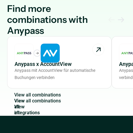
Find more
combinations with
Anypass
Anypass x AccountView
Anypa
Anypass mit AccountView für automatische
Anypas
Buchungen verbinden
verbin
V
i
e
w
a
l
l
c
o
m
b
i
n
a
t
i
o
n
s
View
all
integrations