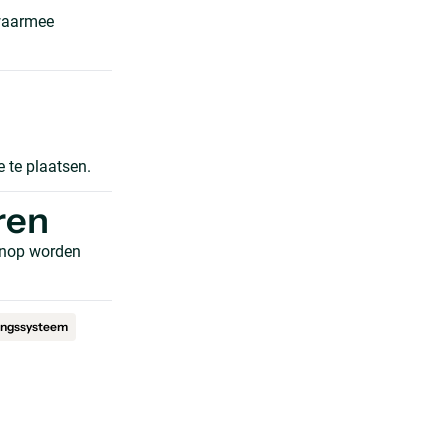
 waarmee
 te plaatsen.
ren
 knop worden
ingssysteem