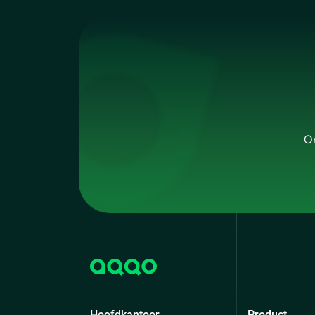
On
Hoofdkantoor
Product