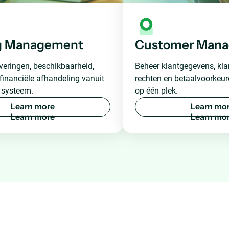
g Management
Customer Man
veringen, beschikbaarheid,
Beheer klantgegevens, kla
financiële afhandeling vanuit
rechten en betaalvoorkeure
 systeem.
op één plek.
L
e
a
r
n
m
o
r
e
L
e
a
r
n
m
o