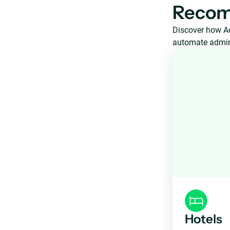
Recom
Discover how Aq
automate admini
Hotels