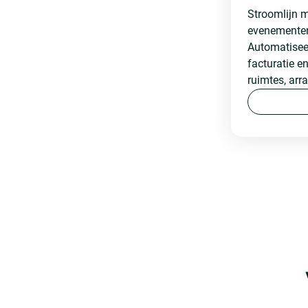
Stroomlijn 
evenementen 
Automatiseer
facturatie e
ruimtes, ar