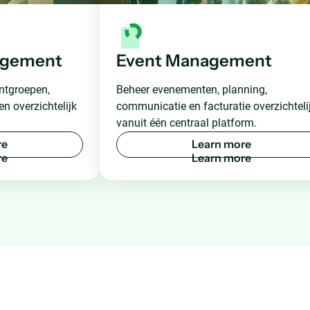
agement
Event Management
ntgroepen,
Beheer evenementen, planning,
n overzichtelijk
communicatie en facturatie overzichteli
vanuit één centraal platform.
r
e
L
e
a
r
n
m
o
r
e