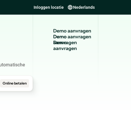
Inloggen locatie
Nederlands
D
e
m
o
a
a
n
v
r
a
g
e
n
Demo
aanvragen
automatische
Online betalen