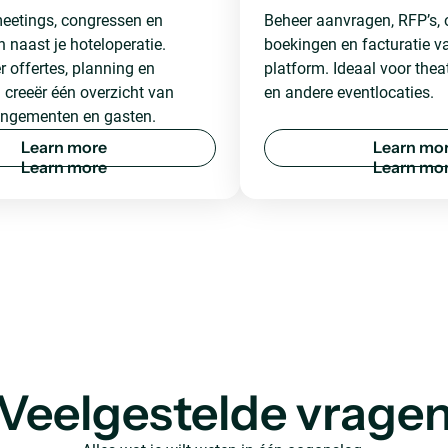
meetings, congressen en
Beheer aanvragen, RFP’s, o
naast je hoteloperatie.
boekingen en facturatie v
 offertes, planning en
platform. Ideaal voor thea
n creeër één overzicht van
en andere eventlocaties.
rangementen en gasten.
L
e
a
r
n
m
o
r
e
L
e
a
r
n
m
o
Veelgestelde vrage