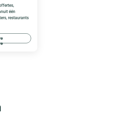
ffertes,
anuit één
ters, restaurants
r
e
n